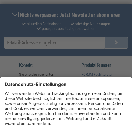
Nichts verpassen: Jetzt Newsletter abonnieren
aktuelles Fachwissen
wichtige Neuerungen
passgenaues Fachgebiet wählen
Kontakt
Produktlösungen
Sie erreichen uns unter:
FORUM Fachliteratur
AKADEMIE HERKERT
(08233) 38 11 23
Unsere Marken
service@forum-verlag.com
Mo-Do 07:30 - 17:00 Uhr
Fr 07:30 - 15:00 Uhr
Folgen Sie uns