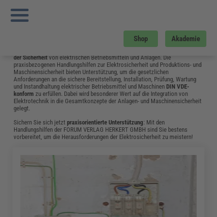
Sie sind hier:
Startseite
»
Fachwissen
»
Elektrosicherheit und Elektrotechnik
»
Seite 3
Elektrosicherheit und Elektrotechnik
Shop
Akademie
Das Fachwissen aus dem Bereich Elektrosicherheit & Elektrotechnik
unterstützt Elektrofachkräfte und Betriebselektriker bei der
Gewährleistung
der Sicherheit
von elektrischen Betriebsmitteln und Anlagen. Die
praxisbezogenen Handlungshilfen zur Elektrosicherheit und Produktions- und
Maschinensicherheit bieten Unterstützung, um die gesetzlichen
Anforderungen an die sichere Bereitstellung, Installation, Prüfung, Wartung
und Instandhaltung elektrischer Betriebsmittel und Maschinen
DIN VDE-
konform
zu erfüllen. Dabei wird besonderer Wert auf die Integration von
Elektrotechnik in die Gesamtkonzepte der Anlagen- und Maschinensicherheit
gelegt.
Sichern Sie sich jetzt
praxisorientierte Unterstützung
: Mit den
Handlungshilfen der FORUM VERLAG HERKERT GMBH sind Sie bestens
vorbereitet, um die Herausforderungen der Elektrosicherheit zu meistern!