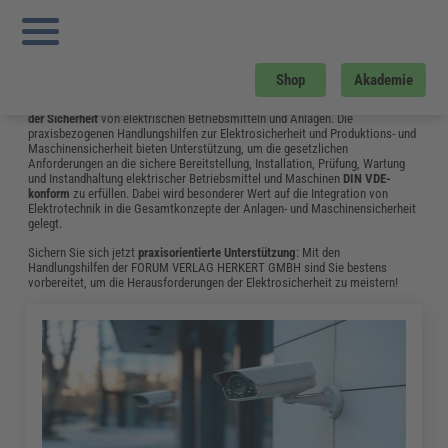
Sie sind hier:
Startseite
»
Fachwissen
»
Elektrosicherheit und Elektrotechnik
»
Seite 10
Elektrosicherheit und Elektrotechnik
Shop
Akademie
Das Fachwissen aus dem Bereich Elektrosicherheit & Elektrotechnik
unterstützt Elektrofachkräfte und Betriebselektriker bei der
Gewährleistung
der Sicherheit
von elektrischen Betriebsmitteln und Anlagen. Die
praxisbezogenen Handlungshilfen zur Elektrosicherheit und Produktions- und
Maschinensicherheit bieten Unterstützung, um die gesetzlichen
Anforderungen an die sichere Bereitstellung, Installation, Prüfung, Wartung
und Instandhaltung elektrischer Betriebsmittel und Maschinen
DIN VDE-
konform
zu erfüllen. Dabei wird besonderer Wert auf die Integration von
Elektrotechnik in die Gesamtkonzepte der Anlagen- und Maschinensicherheit
gelegt.
Sichern Sie sich jetzt
praxisorientierte Unterstützung
: Mit den
Handlungshilfen der FORUM VERLAG HERKERT GMBH sind Sie bestens
vorbereitet, um die Herausforderungen der Elektrosicherheit zu meistern!