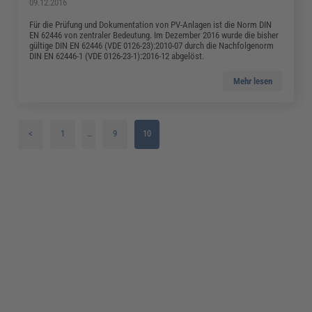
09.12.2016
Für die Prüfung und Dokumentation von PV-Anlagen ist die Norm DIN
EN 62446 von zentraler Bedeutung. Im Dezember 2016 wurde die bisher
gültige DIN EN 62446 (VDE 0126-23):2010-07 durch die Nachfolgenorm
DIN EN 62446-1 (VDE 0126-23-1):2016-12 abgelöst.
Mehr lesen
<
1
…
9
10
2
3
4