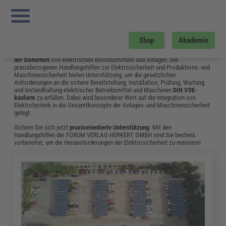
Sie sind hier:
Startseite
»
Fachwissen
»
Elektrosicherheit und Elektrotechnik
»
Seite 6
Elektrosicherheit und Elektrotechnik
Shop
Akademie
Das Fachwissen aus dem Bereich Elektrosicherheit & Elektrotechnik
unterstützt Elektrofachkräfte und Betriebselektriker bei der
Gewährleistung
der Sicherheit
von elektrischen Betriebsmitteln und Anlagen. Die
praxisbezogenen Handlungshilfen zur Elektrosicherheit und Produktions- und
Maschinensicherheit bieten Unterstützung, um die gesetzlichen
Anforderungen an die sichere Bereitstellung, Installation, Prüfung, Wartung
und Instandhaltung elektrischer Betriebsmittel und Maschinen
DIN VDE-
konform
zu erfüllen. Dabei wird besonderer Wert auf die Integration von
Elektrotechnik in die Gesamtkonzepte der Anlagen- und Maschinensicherheit
gelegt.
Sichern Sie sich jetzt
praxisorientierte Unterstützung
: Mit den
Handlungshilfen der FORUM VERLAG HERKERT GMBH sind Sie bestens
vorbereitet, um die Herausforderungen der Elektrosicherheit zu meistern!