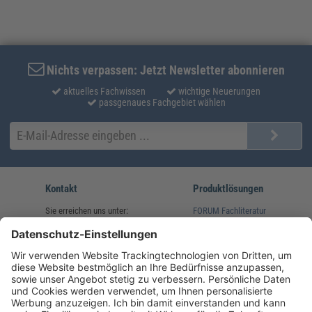
Nichts verpassen: Jetzt Newsletter abonnieren
aktuelles Fachwissen
wichtige Neuerungen
passgenaues Fachgebiet wählen
Kontakt
Produktlösungen
Sie erreichen uns unter:
FORUM Fachliteratur
AKADEMIE HERKERT
(08233) 38 11 23
Unsere Marken
service@forum-verlag.com
Mo-Do 07:30 - 17:00 Uhr
Fr 07:30 - 15:00 Uhr