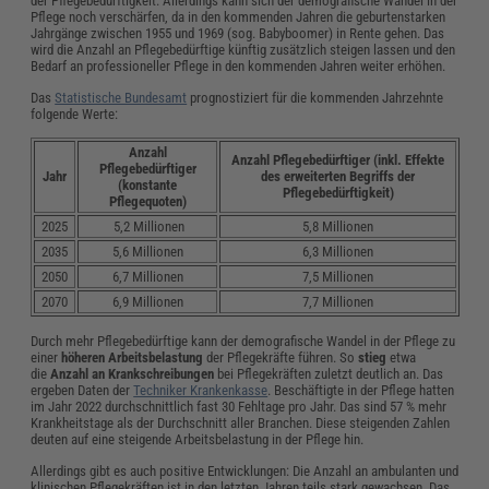
der Pflegebedürftigkeit. Allerdings kann sich der demografische Wandel in der
Pflege noch verschärfen, da in den kommenden Jahren die geburtenstarken
Jahrgänge zwischen 1955 und 1969 (sog. Babyboomer) in Rente gehen. Das
wird die Anzahl an Pflegebedürftige künftig zusätzlich steigen lassen und den
Bedarf an professioneller Pflege in den kommenden Jahren weiter erhöhen.
Das
Statistische Bundesamt
prognostiziert für die kommenden Jahrzehnte
folgende Werte:
Anzahl
Anzahl Pflegebedürftiger (inkl. Effekte
Pflegebedürftiger
Jahr
des erweiterten Begriffs der
(konstante
Pflegebedürftigkeit)
Pflegequoten)
2025
5,2 Millionen
5,8 Millionen
2035
5,6 Millionen
6,3 Millionen
2050
6,7 Millionen
7,5 Millionen
2070
6,9 Millionen
7,7 Millionen
Durch mehr Pflegebedürftige kann der demografische Wandel in der Pflege zu
einer
höheren Arbeitsbelastung
der Pflegekräfte führen. So
stieg
etwa
die
Anzahl an Krankschreibungen
bei Pflegekräften zuletzt deutlich an. Das
ergeben Daten der
Techniker Krankenkasse
. Beschäftigte in der Pflege hatten
im Jahr 2022 durchschnittlich fast 30 Fehltage pro Jahr. Das sind 57 % mehr
Krankheitstage als der Durchschnitt aller Branchen. Diese steigenden Zahlen
deuten auf eine steigende Arbeitsbelastung in der Pflege hin.
Allerdings gibt es auch positive Entwicklungen: Die Anzahl an ambulanten und
klinischen Pflegekräften ist in den letzten Jahren teils stark gewachsen. Das