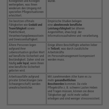
Kolleginnen und Kollegen
wurde.
weitergeben, was ihnen
wiederum den Umgang mit
speziellen Pflegesituationen
erleichtert.
Sie besitzen oftmals
Empirische Studien belegen
Fähigkeiten wie
Geduld und
eine
abnehmende berufliche
Teamfähigkeit
sowie
Leistungsfähigkeit
bei älteren
Pünktlichkeit,
Angestellten, etwa bzgl. der
Verantwortungsbewusstsein
Informationsaufnahme und -verarbeitung.
und Gewissenhaftigkeit.
Ältere Personen legen
Einige ältere Beschäftigte arbeiten lieber
aufgrund ihrer
in
Teilzeit
, was durch zusätzliche
Lebenssituation großen Wert
Arbeitskräfte
auf berufliche Sicherheit und
im Personalmanagement kompensiert
Beständigkeit. Daher sind sie
werden muss.
häufig
sehr
loyal
, wenn ihnen
eine berufliche Sicherheit
geboten wird.
Arbeitsausfälle aufgrund
Mit zunehmendem Alter kann es zu
privater Entwicklungen (wie
mehr
gesundheitlichen
Schwangerschaft) werden
Beschwerden
kommen. Da viele
unwahrscheinlicher.
Pflegekräfte z. B. schwere Lasten Heben
und Tragen müssen, können sie diese
Tätigkeiten ggf. nicht mehr selbst
erledigen und sind weniger stressresistent.