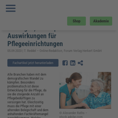
Sie sind hier:
Startseite
»
Fachwissen
»
Gesundheitswesen und Pflege
»
Demografischer Wandel Pflege: Lösungen, Konzepte und Auswirkungen für
Pflegeeinrichtungen
Demografischer Wandel Pflege:
Shop
Akademie
Lösungen, Konzepte und
Auswirkungen für
Pflegeeinrichtungen
05.09.2023 | T. Reddel – Online-Redaktion, Forum Verlag Herkert GmbH
Fachartikel jetzt herunterladen
Alle Branchen haben mit dem
demografischen Wandel zu
kämpfen. Besonders
problematisch ist diese
Entwicklung für die Pflege, da
sie die steigende Anzahl an
Pflegebedürftigen zu
versorgen hat. Gleichzeitig
muss die Pflege mit einer
alternden Belegschaft und dem
© Alexander Raths –
anhaltenden Fachkräftemangel
stock.adobe.com
zurechtkommen. Welche