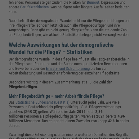
fehlendes Personal steigen zudem die Risiken für
Burnout
, Depression und
andere
Berufskrankheiten
, was häufigere oder längere Ausfallzeiten bedeuten
kann.
Dabei betrifft der demografische Wandel nicht nur die Pflegeeinrichtungen und
ihre Pflegekräfte, sondern letztlich auch alle Pflegebedürftigen und ihre
Angehörigen. Denn gibt es nicht genug Pflegekräfte, kann die steigende Zahl
an Pflegebedürftigen, wie aktuelle Statistiken belegen, nicht versorgt werden.
Welche Auswirkungen hat der demografische
Wandel für die Pflege? – Statistiken
Der demografische Wandel in der Pflege beeinflusst alle Tätigkeitsbereiche in
der Pflege: vom Recruiting und der Suche nach qualifizierten Bewerberinnen
und Bewerbern über die
Einsatz- und Schichtplanung
bis hin zur
Arbeitsbelastung und Gesundheitsförderung der einzelnen Pflegekräfte.
Besonders wichtig in diesem Zusammenhang ist z. B. die
Zahl der
Pflegebedürftigen
.
Mehr Pflegebedürftige = mehr Arbeit für die Pflege?
Das
Statistische Bundesamt (Destatis)
untersucht jedes Jahr, wie viele
Personen in Deutschland als pflegebedürftig i. S. d. Pflege­versicherungs­
gesetzes (SGB XI) gelten. Während im Jahr
2015
noch
2,86
Millionen
Personen als pflegebedürftig galten, waren es
2021
bereits
4,96
Millionen
Menschen. Das entspricht einem Zuwachs von knapp 42 % in sechs
Jahren.
Zwar liegt diese Entwicklung u. a. an einer erweiterten Definition des Begriffs