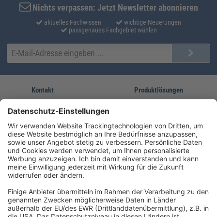
Nichts verpassen: Jetzt Newsletter abonnieren
aktuelles Fachwissen
wichtige Neuerungen
passgenaues Fachgebiet wählen
Kontakt
Produktlösungen
Sie erreichen uns unter:
FORUM Fachliteratur
AKADEMIE HERKERT
(08233) 38 11 23
Unsere Marken
service@forum-verlag.com
Mo-Do 07:30 - 17:00 Uhr
Fr 07:30 - 15:00 Uhr
Folgen Sie uns