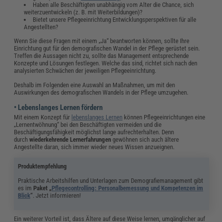
Haben alle Beschäftigten unabhängig vom Alter die Chance, sich
weiterzuentwickeln (z. B. mit Weiterbildungen)?
Bietet unsere Pflegeeinrichtung Entwicklungsperspektiven für alle
Angestellten?
Wenn Sie diese Fragen mit einem „Ja“ beantworten können, sollte Ihre
Einrichtung gut für den demografischen Wandel in der Pflege gerüstet sein.
Treffen die Aussagen nicht zu, sollte das Management entsprechende
Konzepte und Lösungen festlegen. Welche das sind, richtet sich nach den
analysierten Schwächen der jeweiligen Pflegeeinrichtung.
Deshalb im Folgenden eine Auswahl an Maßnahmen, um mit den
Auswirkungen des demografischen Wandels in der Pflege umzugehen.
• Lebenslanges Lernen fördern
Mit einem Konzept für
lebenslanges Lernen
können Pflegeeinrichtungen eine
„Lernentwöhnung“ bei den Beschäftigten vermeiden und die
Beschäftigungsfähigkeit möglichst lange aufrechterhalten. Denn
durch
wiederkehrende Lernerfahrungen
gewöhnen sich auch ältere
Angestellte daran, sich immer wieder neues Wissen anzueignen.
Produktempfehlung
Praktische Arbeitshilfen und Unterlagen zum Demografiemanagement gibt
es im
Paket „
Pflegecontrolling: Personalbemessung und Kompetenzen im
Blick
“
. Jetzt informieren!
Ein weiterer Vorteil ist, dass Ältere auf diese Weise lernen, umgänglicher auf