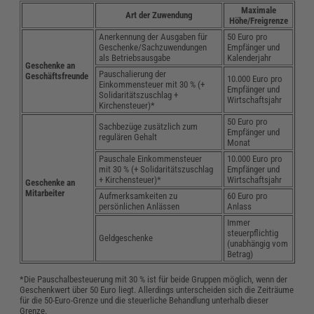
Maximale
Art der Zuwendung
Höhe/Freigrenze
Anerkennung der Ausgaben für
50 Euro pro
Geschenke/Sachzuwendungen
Empfänger und
als Betriebsausgabe
Kalenderjahr
Geschenke an
Pauschalierung der
Geschäftsfreunde
10.000 Euro pro
Einkommensteuer mit 30 % (+
Empfänger und
Solidaritätszuschlag +
Wirtschaftsjahr
Kirchensteuer)*
50 Euro pro
Sachbezüge zusätzlich zum
Empfänger und
regulären Gehalt
Monat
Pauschale Einkommensteuer
10.000 Euro pro
mit 30 % (+ Solidaritätszuschlag
Empfänger und
+ Kirchensteuer)*
Wirtschaftsjahr
Geschenke an
Mitarbeiter
Aufmerksamkeiten zu
60 Euro pro
persönlichen Anlässen
Anlass
Immer
steuerpflichtig
Geldgeschenke
(unabhängig vom
Betrag)
*Die Pauschalbesteuerung mit 30 % ist für beide Gruppen möglich, wenn der
Geschenkwert über 50 Euro liegt. Allerdings unterscheiden sich die Zeiträume
für die 50-Euro-Grenze und die steuerliche Behandlung unterhalb dieser
Grenze.