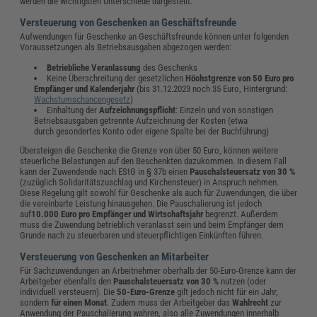
werden die wichtigsten Unterschiede dargestellt.
Versteuerung von Geschenken an Geschäftsfreunde
Aufwendungen für Geschenke an Geschäftsfreunde können unter folgenden
Voraussetzungen als Betriebsausgaben abgezogen werden:
Betriebliche Veranlassung
des Geschenks
Keine Überschreitung der gesetzlichen
Höchstgrenze von 50 Euro pro
Empfänger und Kalenderjahr
(bis 31.12.2023 noch 35 Euro, Hintergrund:
Wachstumschancengesetz
)
Einhaltung der
Aufzeichnungspflicht
: Einzeln und von sonstigen
Betriebsausgaben getrennte Aufzeichnung der Kosten (etwa
durch gesondertes Konto oder eigene Spalte bei der Buchführung)
Übersteigen die Geschenke die Grenze von über 50 Euro, können weitere
steuerliche Belastungen auf den Beschenkten dazukommen. In diesem Fall
kann der Zuwendende nach EStG in § 37b einen
Pauschalsteuersatz von 30 %
(zuzüglich Solidaritätszuschlag und Kirchensteuer) in Anspruch nehmen.
Diese Regelung gilt sowohl für Geschenke als auch für Zuwendungen, die über
die vereinbarte Leistung hinausgehen. Die Pauschalierung ist jedoch
auf
10.000 Euro pro Empfänger und Wirtschaftsjahr
begrenzt. Außerdem
muss die Zuwendung betrieblich veranlasst sein und beim Empfänger dem
Grunde nach zu steuerbaren und steuerpflichtigen Einkünften führen.
Versteuerung von Geschenken an Mitarbeiter
Für Sachzuwendungen an Arbeitnehmer oberhalb der 50-Euro-Grenze kann der
Arbeitgeber ebenfalls den
Pauschalsteuersatz von 30 %
nutzen (oder
individuell versteuern). Die
50-Euro-Grenze
gilt jedoch nicht für ein Jahr,
sondern
für einen Monat
. Zudem muss der Arbeitgeber das
Wahlrecht
zur
Anwendung der Pauschalierung wahren, also alle Zuwendungen innerhalb