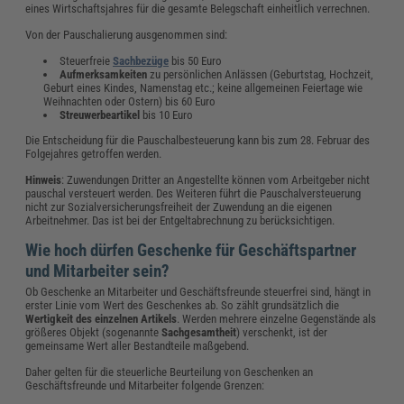
eines Wirtschaftsjahres für die gesamte Belegschaft einheitlich verrechnen.
Von der Pauschalierung ausgenommen sind:
Steuerfreie
Sachbezüge
bis 50 Euro
Aufmerksamkeiten
zu persönlichen Anlässen (Geburtstag, Hochzeit,
Geburt eines Kindes, Namenstag etc.; keine allgemeinen Feiertage wie
Weihnachten oder Ostern) bis 60 Euro
Streuwerbeartikel
bis 10 Euro
Die Entscheidung für die Pauschalbesteuerung kann bis zum 28. Februar des
Folgejahres getroffen werden.
Hinweis
: Zuwendungen Dritter an Angestellte können vom Arbeitgeber nicht
pauschal versteuert werden. Des Weiteren führt die Pauschalversteuerung
nicht zur Sozialversicherungsfreiheit der Zuwendung an die eigenen
Arbeitnehmer. Das ist bei der Entgeltabrechnung zu berücksichtigen.
Wie hoch dürfen Geschenke für Geschäftspartner
und Mitarbeiter sein?
Ob Geschenke an Mitarbeiter und Geschäftsfreunde steuerfrei sind, hängt in
erster Linie vom Wert des Geschenkes ab. So zählt grundsätzlich die
Wertigkeit des einzelnen Artikels
. Werden mehrere einzelne Gegenstände als
größeres Objekt (sogenannte
Sachgesamtheit
) verschenkt, ist der
gemeinsame Wert aller Bestandteile maßgebend.
Daher gelten für die steuerliche Beurteilung von Geschenken an
Geschäftsfreunde und Mitarbeiter folgende Grenzen: