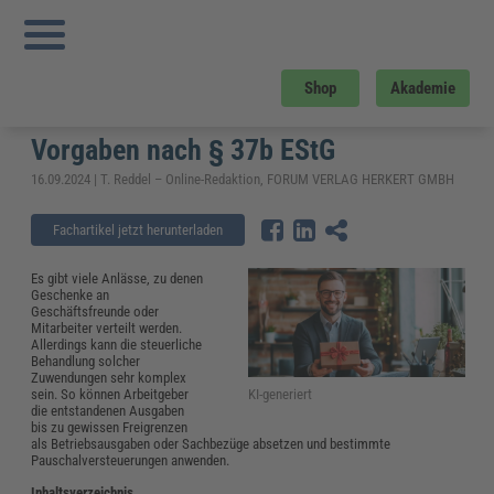
Sie sind hier:
Startseite
»
Fachwissen
»
Reisekosten und Finanzen
»
Geschenke
an Geschäftsfreunde und Mitarbeiter: Steuerrechtliche Vorgaben nach § 37b
EStG
Geschenke an Geschäftsfreunde und
Shop
Akademie
Mitarbeiter: Steuerrechtliche
Vorgaben nach § 37b EStG
16.09.2024 | T. Reddel – Online-Redaktion, FORUM VERLAG HERKERT GMBH
Fachartikel jetzt herunterladen
Es gibt viele Anlässe, zu denen
Geschenke an
Geschäftsfreunde oder
Mitarbeiter verteilt werden.
Allerdings kann die steuerliche
Behandlung solcher
Zuwendungen sehr komplex
KI-generiert
sein. So können Arbeitgeber
die entstandenen Ausgaben
bis zu gewissen Freigrenzen
als Betriebsausgaben oder Sachbezüge absetzen und bestimmte
Pauschalversteuerungen anwenden.
Inhaltsverzeichnis