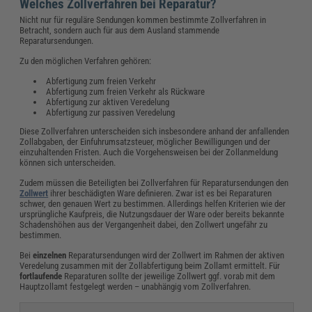
Welches Zollverfahren bei Reparatur?
Nicht nur für reguläre Sendungen kommen bestimmte Zollverfahren in
Betracht, sondern auch für aus dem Ausland stammende
Reparatursendungen.
Zu den möglichen Verfahren gehören:
Abfertigung zum freien Verkehr
Abfertigung zum freien Verkehr als Rückware
Abfertigung zur aktiven Veredelung
Abfertigung zur passiven Veredelung
Diese Zollverfahren unterscheiden sich insbesondere anhand der anfallenden
Zollabgaben, der Einfuhrumsatzsteuer, möglicher Bewilligungen und der
einzuhaltenden Fristen. Auch die Vorgehensweisen bei der Zollanmeldung
können sich unterscheiden.
Zudem müssen die Beteiligten bei Zollverfahren für Reparatursendungen den
Zollwert
ihrer beschädigten Ware definieren. Zwar ist es bei Reparaturen
schwer, den genauen Wert zu bestimmen. Allerdings helfen Kriterien wie der
ursprüngliche Kaufpreis, die Nutzungsdauer der Ware oder bereits bekannte
Schadenshöhen aus der Vergangenheit dabei, den Zollwert ungefähr zu
bestimmen.
Bei
einzelnen
Reparatursendungen wird der Zollwert im Rahmen der aktiven
Veredelung zusammen mit der Zollabfertigung beim Zollamt ermittelt. Für
fortlaufende
Reparaturen sollte der jeweilige Zollwert ggf. vorab mit dem
Hauptzollamt festgelegt werden – unabhängig vom Zollverfahren.