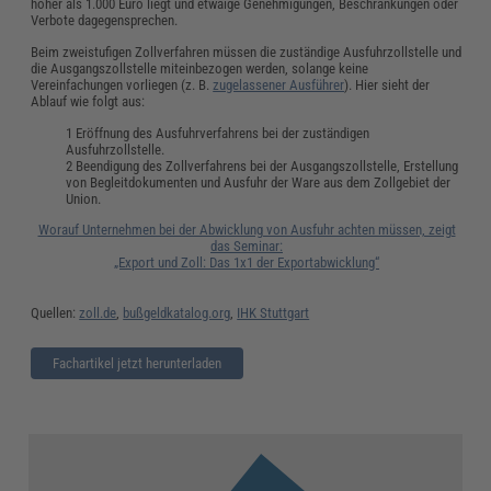
höher als 1.000 Euro liegt und etwaige Genehmigungen, Beschränkungen oder
Verbote dagegensprechen.
Beim zweistufigen Zollverfahren müssen die zuständige Ausfuhrzollstelle und
die Ausgangszollstelle miteinbezogen werden, solange keine
Vereinfachungen vorliegen (z. B.
zugelassener Ausführer
). Hier sieht der
Ablauf wie folgt aus:
Eröffnung des Ausfuhrverfahrens bei der zuständigen
Ausfuhrzollstelle.
Beendigung des Zollverfahrens bei der Ausgangszollstelle, Erstellung
von Begleitdokumenten und Ausfuhr der Ware aus dem Zollgebiet der
Union.
Worauf Unternehmen bei der Abwicklung von Ausfuhr achten müssen, zeigt
das Seminar:
„Export und Zoll: Das 1x1 der Exportabwicklung“
Quellen:
zoll.de
,
bußgeldkatalog.org
,
IHK Stuttgart
Fachartikel jetzt herunterladen