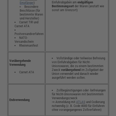
Einfuhrabgaben am
endgültigen
Empfänger
)
Bestimmungsort
der Waren (anstatt wie
Besondere
sonst am Grenzort)
Beschlüsse (für
bestimmte Waren
und Hersteller)
Carnet TIR und
Carnet ATA
Postversandverfahren
NATO-
Versandschein
Rheinmanifest
Vollständige oder teilweise Befreiung
Vorübergehende
von Einfuhrabgaben für Nicht-
Verwendung
Unionswaren, die zu einem bestimmten
Zweck
vorübergehend
im Zollgebiet der
Carnet ATA
Union verwendet und danach wieder
ausgeführt werden sollen.
Zollbegünstigungen oder -befreiungen
für Nicht-Unionswaren mit bestimmtem
Verwendungszweck
Endverwendung
⇒ Anmeldung mit
ATLAS
und Codierung
notwendig (z. B. Code 4000 für Einfuhren
ohne vorangegangenes Zollverfahren)