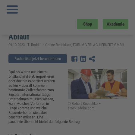
Sie sind hier:
Startseite
»
Fachwissen
»
Zoll und Export
»
Welche Zollverfahren
gibt es? – Übersicht, Besonderheiten und Ablauf
Welche Zollverfahren gibt es? –
Shop
Akademie
Übersicht, Besonderheiten und
Ablauf
09.10.2023 | T. Reddel – Online-Redaktion, FORUM VERLAG HERKERT GMBH
Fachartikel jetzt herunterladen
Egal ob Waren aus einem
Drittland in die EU importieren
oder dorthin exportiert werden
sollen – überall kommen
bestimmte Zollverfahren zum
Einsatz. International tätige
Unternehmen müssen wissen,
© Robert Kneschke –
wann welches Verfahren in
stock.adobe.com
Frage kommt und welche
Besonderheiten sie dabei
beachten müssen. Eine
passende Übersicht bietet der folgende Beitrag.