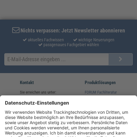
Nichts verpassen: Jetzt Newsletter abonnieren
aktuelles Fachwissen
wichtige Neuerungen
passgenaues Fachgebiet wählen
Kontakt
Produktlösungen
Sie erreichen uns unter:
FORUM Fachliteratur
AKADEMIE HERKERT
(08233) 38 11 23
Unsere Marken
service@forum-verlag.com
Mo-Do 07:30 - 17:00 Uhr
Fr 07:30 - 15:00 Uhr