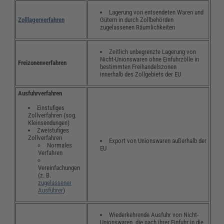
Lagerung von entsendeten Waren und
Gütern in durch Zollbehörden
Zolllagerverfahren
zugelassenen Räumlichkeiten
Zeitlich unbegrenzte Lagerung von
Nicht-Unionswaren ohne Einfuhrzölle in
Freizonenverfahren
bestimmten Freihandelszonen
innerhalb des Zollgebiets der EU
Ausfuhrverfahren
Einstufiges
Zollverfahren (sog.
Kleinsendungen)
Zweistufiges
Zollverfahren
Export von Unionswaren außerhalb der
Normales
EU
Verfahren
Vereinfachungen
(z. B.
zugelassener
Ausführer
)
Wiederkehrende Ausfuhr von Nicht-
Unionswaren, die nach ihrer Einfuhr in die