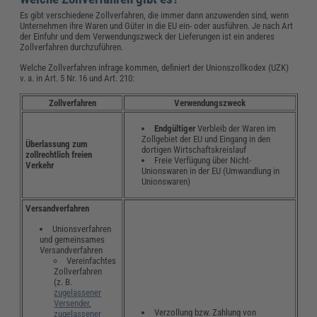
Es gibt verschiedene Zollverfahren, die immer dann anzuwenden sind, wenn
Unternehmen ihre Waren und Güter in die EU ein- oder ausführen. Je nach Art
der Einfuhr und dem Verwendungszweck der Lieferungen ist ein anderes
Zollverfahren durchzuführen.
Welche Zollverfahren infrage kommen, definiert der Unionszollkodex (UZK)
v. a. in Art. 5 Nr. 16 und Art. 210:
Zollverfahren
Verwendungszweck
Endgültiger
Verbleib der Waren im
Zollgebiet der EU und Eingang in den
Überlassung zum
dortigen Wirtschaftskreislauf
zollrechtlich freien
Freie Verfügung über Nicht-
Verkehr
Unionswaren in der EU (Umwandlung in
Unionswaren)
Versandverfahren
Unionsverfahren
und gemeinsames
Versandverfahren
Vereinfachtes
Zollverfahren
(z. B.
zugelassener
Versender
,
Verzollung bzw. Zahlung von
zugelassener