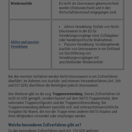
EU nicht als Unionsware gekennzeichnet
Wiederausfuhr
wurden (Statuswechsel) und in den
Wirtschaftskreislauf eingegangen sind.
Aktive Veredelung: Einfuhr von Nicht-
Unionswaren in die EU für
Veredelungsvorgänge ohne Zollabgaben
oder handelspolitische Maßnahmen
Aktive und passive
Passive Veredelung: Vorübergehende
Veredelung
Ausfuhr von Unionswaren in ein Drittland
zur Durchführung von
Veredelungsvorgängen mit
anschließender Wiedereinfuhr
Bei den meisten Verfahren werden Nicht-Unionswaren in ein Zollverfahren
überführt. Im Rahmen von Ausfuhr- und internen Versandverfahren (Art. 269
und 227 UZK) überführen die Beteiligten jedoch Unionswaren.
Des Weiteren gibt es die sog.
Truppenverwendung
. Dieses Zollverfahren ist
nicht im UZK geregelt, sondern basiert auf dem NATO-Truppenstatut, dem
nationalen Truppenzollgesetz und der Truppenzollverordnung. Die
Truppenverwendung definiert spezielle zoll- und verbrauchsteuerrechtliche
Vorgaben für Waren, die von der Truppe eines anderen NATO-Staates und
ihren Mitgliedern versendet oder empfangen werden.
Welche besonderen Zollverfahren gibt es?
Zu den besonderen Zollverfahren nach Art. 210 UZK gehören: