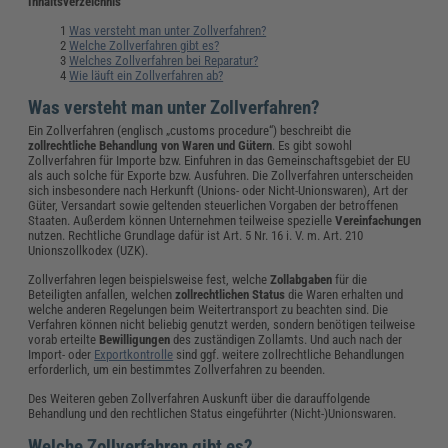
Inhaltsverzeichnis
Was versteht man unter Zollverfahren?
Welche Zollverfahren gibt es?
Welches Zollverfahren bei Reparatur?
Wie läuft ein Zollverfahren ab?
Was versteht man unter Zollverfahren?
Ein Zollverfahren (englisch „customs procedure“) beschreibt die
zollrechtliche Behandlung von Waren und Gütern
. Es gibt sowohl
Zollverfahren für Importe bzw. Einfuhren in das Gemeinschaftsgebiet der EU
als auch solche für Exporte bzw. Ausfuhren. Die Zollverfahren unterscheiden
sich insbesondere nach Herkunft (Unions- oder Nicht-Unionswaren), Art der
Güter, Versandart sowie geltenden steuerlichen Vorgaben der betroffenen
Staaten. Außerdem können Unternehmen teilweise spezielle
Vereinfachungen
nutzen. Rechtliche Grundlage dafür ist Art. 5 Nr. 16 i. V. m. Art. 210
Unionszollkodex (UZK).
Zollverfahren legen beispielsweise fest, welche
Zollabgaben
für die
Beteiligten anfallen, welchen
zollrechtlichen Status
die Waren erhalten und
welche anderen Regelungen beim Weitertransport zu beachten sind. Die
Verfahren können nicht beliebig genutzt werden, sondern benötigen teilweise
vorab erteilte
Bewilligungen
des zuständigen Zollamts. Und auch nach der
Import- oder
Exportkontrolle
sind ggf. weitere zollrechtliche Behandlungen
erforderlich, um ein bestimmtes Zollverfahren zu beenden.
Des Weiteren geben Zollverfahren Auskunft über die darauffolgende
Behandlung und den rechtlichen Status eingeführter (Nicht-)Unionswaren.
Welche Zollverfahren gibt es?