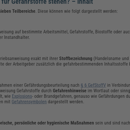
für Gefahrstoffe stehen? – Inhalt
sieben Teilbereiche
. Diese können wie folgt dargestellt werden:
eisung auf bestimmte Arbeitsmittel, Gefahrstoffe, Biostoffe oder auc
er Instandhalter.
triebsanweisung exakt mit ihrer
Stoffbezeichnung
(Handelsname und 
e der Arbeitgeber zusätzlich die gefahrbestimmenden Inhaltsstoffe
 Rahmen einer Gefährdungsbeurteilung nach
§ 6 GefStoffV
in Verbindu
anweisung Gefahrstoffe durch
Gefahrenhinweise
im Wortlaut oder sin
t, wie
Explosions
- oder Brandgefahren, genauso wie Gefährdungen d
en mit
Gefahrensymbolen
dargestellt werden.
torische, persönliche oder hygienische Maßnahmen
sein und sind nach