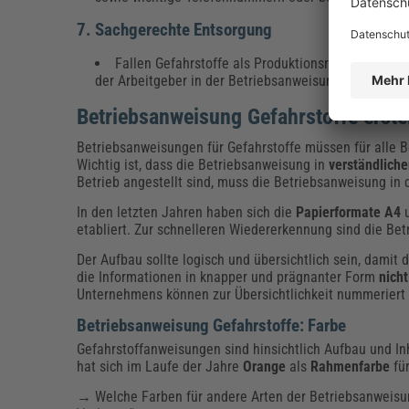
7. Sachgerechte Entsorgung
Fallen Gefahrstoffe als Produktionsreste, Abfäl
der Arbeitgeber in der Betriebsanweisung Gefahrstof
Betriebsanweisung Gefahrstoffe erste
Betriebsanweisungen für Gefahrstoffe müssen für alle 
Wichtig ist, dass die Betriebsanweisung in
verständlich
Betrieb angestellt sind, muss die Betriebsanweisung in 
In den letzten Jahren haben sich die
Papierformate A4
u
etabliert. Zur schnelleren Wiedererkennung sind die B
Der Aufbau sollte logisch und übersichtlich sein, damit d
die Informationen in knapper und prägnanter Form
nich
Unternehmens können zur Übersichtlichkeit nummeriert
Betriebsanweisung Gefahrstoffe: Farbe
Gefahrstoffanweisungen sind hinsichtlich Aufbau und In
hat sich im Laufe der Jahre
Orange
als
Rahmenfarbe
für
→ Welche Farben für andere Arten der Betriebsanweisun