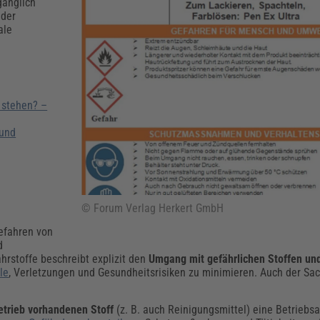
Klimaanpassung
Qualitätsmanagement
Praxismanagement, Abrechnung & Therapie
Q
gänglich
 der
Künstliche Intelligenz
ale
Weiterbildungen (AKADEMIE HERKERT)
Fac
We
Feuerwehr
H
Kommunales
Zoll und Export
Recht, Sicherheit & Ordnung
V
 stehen? –
Fachpublikationen & Arbeitshilfen
 und
Weiterbildungen (AKADEMIE HERKERT)
Zollverfahren & Zollvorschriften
© Forum Verlag Herkert GmbH
Gefahren von
d
hrstoffe beschreibt explizit den
Umgang mit gefährlichen Stoffen u
le
, Verletzungen und Gesundheitsrisiken zu minimieren. Auch der Sa
etrieb vorhandenen Stoff
(z. B. auch Reinigungsmittel) eine Betrieb