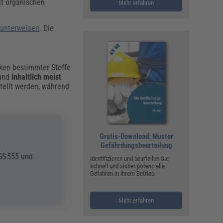
t organischen
Mehr erfahren
u
unterweisen
. Die
ken bestimmter Stoffe
 und
inhaltlich meist
tellt werden, während
Gratis-Download: Muster
Gefährdungsbeurteilung
GS 555 und
Identifizieren und beurteilen Sie
schnell und sicher potenzielle
Gefahren in Ihrem Betrieb.
Mehr erfahren