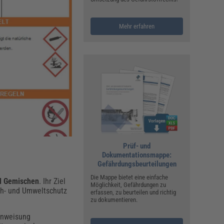
ualitätsmanagement, Hygiene & Arbeitsschutz
Personalmanagement
Mehr erfahren
hpublikationen & Arbeitshilfen
iterbildungen (AKADEMIE HERKERT)
ausmeister & Haustechnik
ergaberecht
Prüf- und
Dokumentationsmappe:
Gefährdungsbeurteilungen
Die Mappe bietet eine einfache
nd Gemischen
. Ihr Ziel
Möglichkeit, Gefährdungen zu
ch- und Umweltschutz
erfassen, zu beurteilen und richtig
zu dokumentieren.
sanweisung