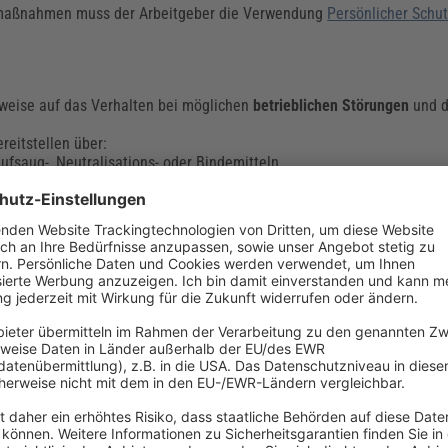
tzmaßnahmen muss der Arbeitgeber die Verwendung
Persönlicher Schu
nweise auf das Verhalten bei möglichen
betrieblichen Störungen
und d
reitstellen über:
fsaug-, Neutralisations- oder Bindemitteln
n
 und Wiederinbetriebnahme
ür Gefahrstoffe eindeutig angeben, welche Erste-Hilfe-Maßnahmen ei
rden muss.
ach:
gen und Regelungen zur Ersten-Hilfe, Standorte von Ersthelfern mit E
t-Hilfe-Maßnahmen.