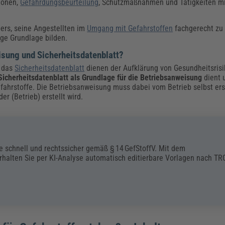
tionen,
Gefährdungsbeurteilung
, Schutzmaßnahmen und Tätigkeiten mi
bers, seine Angestellten im
Umgang mit Gefahrstoffen
fachgerecht z
ige Grundlage bilden.
isung und Sicherheitsdatenblatt?
h das
Sicherheitsdatenblatt
dienen der Aufklärung von Gesundheitsrisi
Sicherheitsdatenblatt als Grundlage für die Betriebsanweisung
dient
fahrstoffe. Die Betriebsanweisung muss dabei vom Betrieb selbst ers
r (Betrieb) erstellt wird.
e schnell und rechtssicher gemäß § 14 GefStoffV. Mit dem
rhalten Sie per KI-Analyse automatisch editierbare Vorlagen nach TR