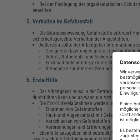
Bei der Festlegung der organisatorischen Schu
beachten.
5. Verhalten im Gefahrenfall
Die Betriebsanweisung Gefahrstoffe erfordert Hi
sicherheitsgerechte Verhalten der Angestellten.
Außerdem sollte der Arbeitgeber Informationen be
Geeigneten bzw. ungeeigneten Löschmitteln, Au
Sofort-, Notbefehls- und Sicherungsmaßnahme
Einzuhaltende interne/externe Meldewege
Befugnisse zur internen Störungsbeseitigung
6. Erste Hilfe
Der Arbeitgeber muss in der Betriebsanweisung f
durchführen kann und ab wann ein Arzt alarmiert we
Die Erst-Hilfe-Maßnahmen werden untergliedert n
Einatmen von Gefahrstoffen
Haut- und Augenkontakt mit Gefahrstoffen
Verschlucken von Gefahrstoffen
Verbrennungen und Erfrierungen
Ebenfalls anzugeben sind betriebliche Vereinbarun
sowie wichtige Telefonnummern oder besondere Ers