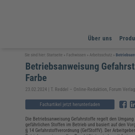
Über uns
Prod
Arbeitsschutz
Arbeitsschutz
Arbeitsschutz
Sie sind hier:
Startseite
»
Fachwissen
»
Arbeitsschutz
»
Betriebsan
Betriebsanweisung Gefahrsto
Fachpublikationen & Arbeitshilfen
Bildung und Erziehung
Bildung und Erziehung
Weiterbildungen (AKADEMIE HERKERT)
Farbe
Arbeitssicherheit & Gesundheitsschutz
Assistenz & Office-Management
Baurecht & Architektenrecht
Energie und Umwelt
Energie und Umwelt
Arbeitsschutz & Brandschutz
Bau, Immobilien & Gebäudemanagement
Bildung und Erziehung
Brandschutz
Energieoptimiertes & klimaneutrales Bauen
23.02.2024 | T. Reddel – Online-Redaktion, Forum Verl
Kommunales
Kommunales
Fachpublikationen & Arbeitshilfen
Nachhaltiges Planen
Fachartikel jetzt herunterladen
Reisekosten und Finanzen
Reisekosten und Finanzen
Kinderschutz, Jugendhilfe & Inklusion
Datenschutz & IT-Recht
Elektrosicherheit
Datenschutz & IT-Sicherheit
Elektrosicherheit & Elektrotechnik
Energie und Umwelt
Die Betriebsanweisung Gefahrstoffe regelt den Umgang
Fachpublikationen & Arbeitshilfen
gefährlichen Stoffen im Betrieb und basiert auf den Vo
§ 14 Gefahrstoffverordnung (GefStoffV). Der Arbeitgebe
Weiterbildungen (AKADEMIE HERKERT)