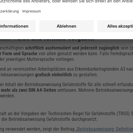
le aus Reinigungsvorgängen, Verpackungsabfälle, Fehlchargen oder L
fe Hinweise zur
ordnungsgemäßen Entsorgung und Kennzeichnung de
llen: Farbe und formale Vorgaben
Beschäftigten
schriftlich ausformuliert und jederzeit zugänglich
sein (z
er Form und Sprache
von allen genutzt werden kann. Falls fremdsprac
der jeweiligen Muttersprache vorliegen.
nd an vereinzelten Arbeitsplätzen aus Erkennbarkeitsgründen A3 na
etriebsanweisungen
grafisch einheitlich
zu gestalten.
er Inhalt der Betriebsanweisung Gefahrstoffe für alle schnell erfassba
t mehr als zwei DIN A4-Seiten
umfassen. Mehrere Betriebsanweisunge
 werden.
halt an die Vorgaben der Technischen Regel für Gefahrstoffe (TRGS)
 die Betriebsanweisung Gefahrstoffe
durchgesetzt.
g verwendet werden, zeigt der Beitrag „
Betriebsanweisung: Definitio