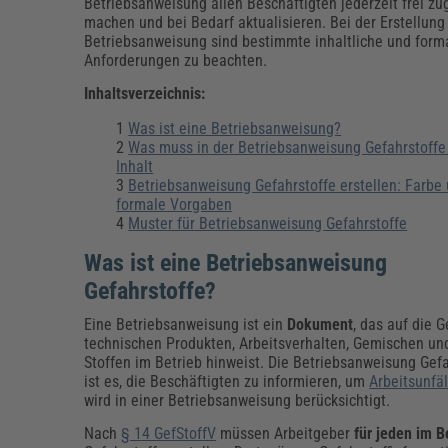
Erneuerbare Energien
Geschäftsführung
Pflegeleitung & Pflegepraxis
Betriebsanweisung allen Beschäftigten jederzeit frei zu
machen und bei Bedarf aktualisieren. Bei der Erstellung
Energie & Umwelt
Führung & Management
Gesundheit & Pflege
Kommunales
Betriebsanweisung sind bestimmte inhaltliche und form
Anforderungen zu beachten.
Fachpublikationen & Arbeitshilfen
Weiterbildungen (AKADEMIE HERKERT)
Inhaltsverzeichnis:
Bauhof
Künstliche Intelligenz
Personalwesen
Bau, Immobilien & Gebäudemanagement
Personal, Ausbildung & Recht
Reisekosten und Finanzen
Was ist eine Betriebsanweisung?
Grünflächen
Was muss in der Betriebsanweisung Gefahrstoffe
Weiterbildungen (AKADEMIE HERKERT)
Inhalt
Verkehrsrecht
Betriebsanweisung Gefahrstoffe erstellen: Farbe
Reisekosten & Finanzen
Zollabwicklung & Exportabwicklung
formale Vorgaben
Muster für Betriebsanweisung Gefahrstoffe
Zoll & Export
Was ist eine Betriebsanweisung
Gefahrstoffe?
Eine Betriebsanweisung ist ein
Dokument
, das auf die 
technischen Produkten, Arbeitsverhalten, Gemischen un
Stoffen im Betrieb hinweist. Die Betriebsanweisung Gefa
ist es, die Beschäftigten zu informieren, um
Arbeitsunfäl
wird in einer Betriebsanweisung berücksichtigt.
Nach
§ 14 GefStoffV
müssen Arbeitgeber
für jeden im B