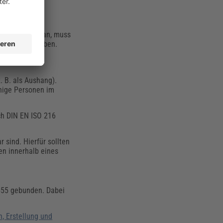
eckagemengen an, muss
r Stoffe
angeben.
. B. als Aushang).
hige Personen im
ch DIN EN ISO 216
r sind. Hierfür sollten
n innerhalb eines
 555 gebunden. Dabei
n, Erstellung und