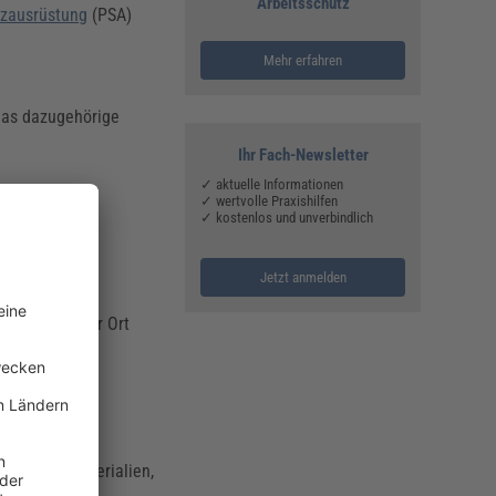
Arbeitsschutz
tzausrüstung
(PSA)
Mehr erfahren
as dazugehörige
Ihr Fach-Newsletter
✓ aktuelle Informationen
✓ wertvolle Praxishilfen
✓ kostenlos und unverbindlich
Jetzt anmelden
n
Ersthelfer
vor Ort
rst-Hilfe-Materialien,