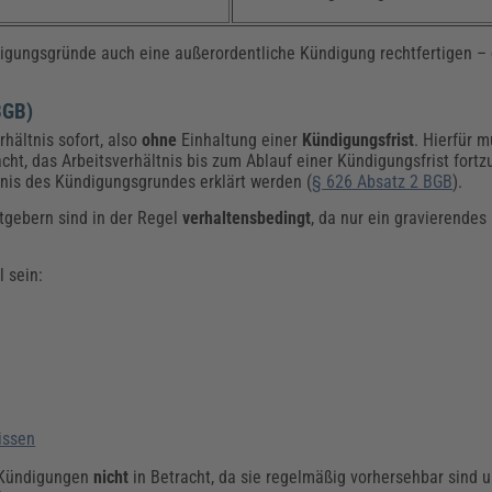
gungsgründe auch eine außerordentliche Kündigung rechtfertigen – d
BGB)
hältnis sofort, also
ohne
Einhaltung einer
Kündigungsfrist
. Hierfür m
ht, das Arbeitsverhältnis bis zum Ablauf einer Kündigungsfrist fortz
is des Kündigungsgrundes erklärt werden (
§ 626 Absatz 2 BGB
).
tgebern sind in der Regel
verhaltensbedingt
, da nur ein gravierendes
 sein:
issen
 Kündigungen
nicht
in Betracht, da sie regelmäßig vorhersehbar sind 