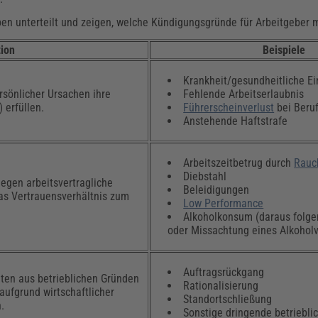
pen unterteilt und zeigen, welche Kündigungsgründe für Arbeitgeber m
tion
Beispiele
Krankheit/gesundheitliche E
sönlicher Ursachen ihre
Fehlende Arbeitserlaubnis
 erfüllen.
Führerscheinverlust
bei Beru
Anstehende Haftstrafe
Arbeitszeitbetrug durch
Rauc
Diebstahl
gegen arbeitsvertragliche
Beleidigungen
das Vertrauensverhältnis zum
Low Performance
Alkoholkonsum (daraus folge
oder Missachtung eines Alkoholv
Auftragsrückgang
lten aus betrieblichen Gründen
Rationalisierung
 aufgrund wirtschaftlicher
Standortschließung
.
Sonstige dringende betriebli