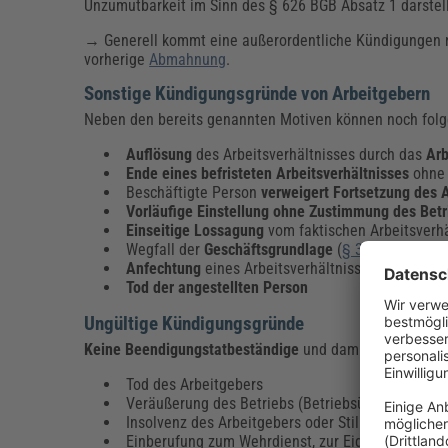
Unzumutbarkeit im Sinn des § 626 BGB Absatz 1 darstel
→ Generell kommt eine außerordentliche Kündigungen
vorherige
Abmahnung
.
Sonstige Kündigungsgründe von Arbeitgebern
Neben den bereits genannten Motiven können noch fol
Auflösung
des Arbeitsverhältnisses durch das
Arb
Ende eines befristeten Arbeitsverhältnisses
ohne
Beschäftigte Person
verweigert Fortsetzung des A
Vorläufige Einstellung ohne Zustimmung des Betr
Einseitige Lossagung
vom faktischen Arbeitsverhä
Wegfall der
Geschäftsgrundlage
(
§ 313 BGB
)
Anfechtung
eines Arbeitsverhältnisses wegen Irr
Tod der angestellten Person
Ungültige Kündigungsgründe
Keine Beendigungstatbeständige
und damit keine Kündi
Tod des Arbeitgebers
Veräußerung des Betriebs (Betriebsübergang nac
Insolvenz des Arbeitgebers oder Stilllegung
Einberufung zum Wehrdienst, zur Eignungsübung o