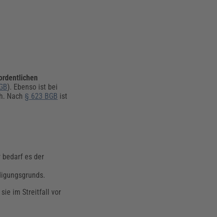
ordentlichen
BGB
). Ebenso ist bei
ch. Nach
§ 623 BGB
ist
 bedarf es der
digungsgrunds.
ie im Streitfall vor