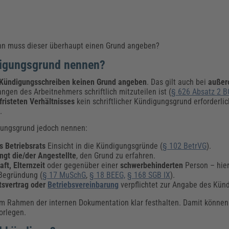
nn muss dieser überhaupt einen Grund angeben?
digungsgrund nennen?
Kündigungsschreiben keinen Grund angeben
. Das gilt auch bei
außer
ngen des Arbeitnehmers schriftlich mitzuteilen ist (
§ 626 Absatz 2 
fristeten Verhältnisses
kein schriftlicher Kündigungsgrund erforderli
.
gungsgrund jedoch nennen:
 Betriebsrats
Einsicht in die Kündigungsgründe (
§ 102 BetrVG
).
ngt die/der Angestellte
, den Grund zu erfahren.
ft, Elternzeit
oder gegenüber einer
schwerbehinderten
Person – hier
Begründung (
§ 17 MuSchG
,
§ 18 BEEG,
§ 168 SGB IX
).
itsvertrag oder
Betriebsvereinbarung
verpflichtet zur Angabe des Kün
m Rahmen der internen Dokumentation klar festhalten. Damit können s
orlegen.