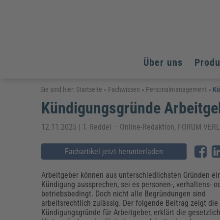
Über uns
Prod
Arbeitsschutz
Arbeitsschutz
Arbeitsschutz
Sie sind hier:
Startseite
»
Fachwissen
»
Personalmanagement
»
Kü
Kündigungsgründe Arbeitgeb
Fachpublikationen & Arbeitshilfen
Bildung und Erziehung
Bildung und Erziehung
Weiterbildungen (AKADEMIE HERKERT)
Arbeitssicherheit & Gesundheitsschutz
Assistenz & Office-Management
Baurecht & Architektenrecht
12.11.2025 | T. Reddel – Online-Redaktion, FORUM V
Energie und Umwelt
Energie und Umwelt
Arbeitsschutz & Brandschutz
Bau, Immobilien & Gebäudemanagement
Bildung und Erziehung
Brandschutz
Energieoptimiertes & klimaneutrales Bauen
Kommunales
Kommunales
Fachartikel jetzt herunterladen
Fachpublikationen & Arbeitshilfen
Nachhaltiges Planen
Reisekosten und Finanzen
Reisekosten und Finanzen
Kinderschutz, Jugendhilfe & Inklusion
Datenschutz & IT-Recht
Elektrosicherheit
Arbeitgeber können aus unterschiedlichsten Gründen ei
Kündigung aussprechen, sei es personen-, verhaltens- o
Datenschutz & IT-Sicherheit
Elektrosicherheit & Elektrotechnik
Energie und Umwelt
betriebsbedingt. Doch nicht alle Begründungen sind
Fachpublikationen & Arbeitshilfen
arbeitsrechtlich zulässig. Der folgende Beitrag zeigt die
Kündigungsgründe für Arbeitgeber, erklärt die gesetzlic
Weiterbildungen (AKADEMIE HERKERT)