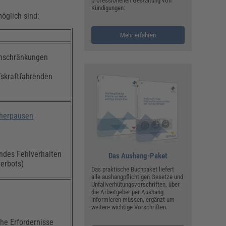
professionellen Gestaltung von
Kündigungen:
öglich sind:
Mehr erfahren
inschränkungen
fskraftfahrenden
herpausen
ndes Fehlverhalten
Das Aushang-Paket
erbots)
Das praktische Buchpaket liefert
alle aushangpflichtigen Gesetze und
Unfallverhütungsvorschriften, über
die Arbeitgeber per Aushang
informieren müssen, ergänzt um
weitere wichtige Vorschriften.
che Erfordernisse