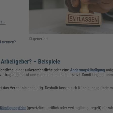
Klimaanpassung
Qualitätsmanagement
Praxismanagement, Abrechnung & Therapie
Q
Künstliche Intelligenz
Weiterbildungen (AKADEMIE HERKERT)
Fac
We
r? –
Feuerwehr
H
Kommunales
Zoll und Export
Recht, Sicherheit & Ordnung
V
KI-generiert
Fachpublikationen & Arbeitshilfen
d nennen?
Weiterbildungen (AKADEMIE HERKERT)
Zollverfahren & Zollvorschriften
Arbeitgeber? – Beispiele
dentliche
,
einer
außerordentliche
oder eine
Änderungskündigung
aufg
vertrag angepasst und durch einen neuen ersetzt. Somit beginnt unmi
t das Verhältnis endgültig. Deshalb lassen sich Kündigungsgründe me
e
Kündigungsfrist
(gesetzlich, tariflich oder vertraglich geregelt) einz
.