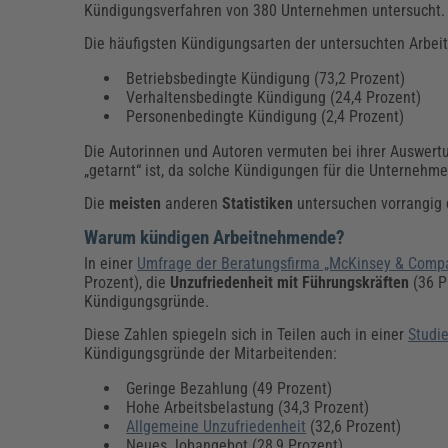
Kündigungsverfahren von 380 Unternehmen untersucht.
Die häufigsten Kündigungsarten der untersuchten Arbe
Betriebsbedingte Kündigung (73,2 Prozent)
Verhaltensbedingte Kündigung (24,4 Prozent)
Personenbedingte Kündigung (2,4 Prozent)
Die Autorinnen und Autoren vermuten bei ihrer Auswertu
„getarnt“ ist, da solche Kündigungen für die Unternehm
Die
meisten
anderen
Statistiken
untersuchen vorrangig
Warum kündigen Arbeitnehmende?
In einer
Umfrage der Beratungsfirma „McKinsey & Comp
Prozent), die
Unzufriedenheit mit Führungskräften
(36 P
Kündigungsgründe.
Diese Zahlen spiegeln sich in Teilen auch in einer
Studi
Kündigungsgründe der Mitarbeitenden:
Geringe Bezahlung (49 Prozent)
Hohe Arbeitsbelastung (34,3 Prozent)
Allgemeine Unzufriedenheit
(32,6 Prozent)
Neues Jobangebot (28,9 Prozent)