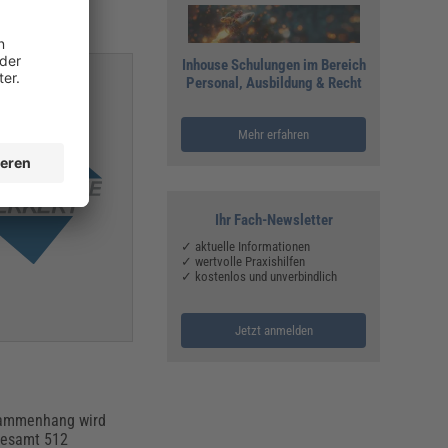
ennen.
Inhouse Schulungen im Bereich
Personal, Ausbildung & Recht
Mehr erfahren
Ihr Fach-Newsletter
✓ aktuelle Informationen
✓ wertvolle Praxishilfen
✓ kostenlos und unverbindlich
Jetzt anmelden
usammenhang wird
gesamt 512