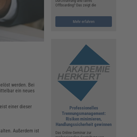
ualitätsmanagement, Hygiene & Arbeitsschutz
Durchführung und faires
Offboarding? Das zeigt die
Personalmanagement
hpublikationen & Arbeitshilfen
Mehr erfahren
iterbildungen (AKADEMIE HERKERT)
ausmeister & Haustechnik
ergaberecht
elöst werden. Bei
ttelbar ein neues
ist einer dieser
Professionelles
Trennungsmanagement:
Risiken minimieren,
Handlungssicherheit gewinnen
uhalten. Außerdem ist
Das Online-Seminar zur