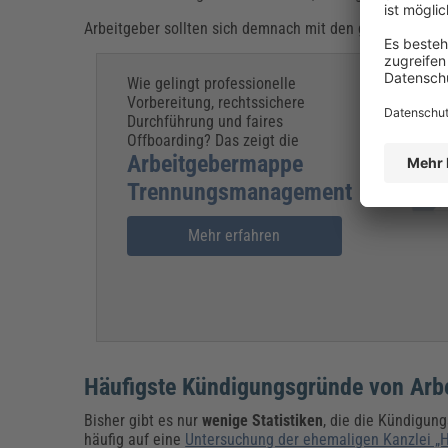
Arbeitgeber sollten sich demnach mit den geltenden a
Wie gelingt professionelle
Vorbereitung, rechtssichere
Durchführung und faires
Offboarding? Das zeigt die
Arbeitgebermappe
Trennungsmanagement
Mehr erfahren
Häufigste Kündigungsgründe von Arbei
Bisher gibt es nur
wenige Statistiken
, die die Kündigun
häufig auf eine
Untersuchung der ehemaligen Kanzlei „