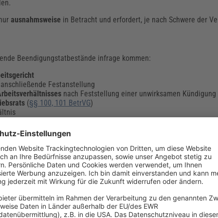
len.
 nur
ausnahmsweise
in Betracht und erfordert, je nach Schwere der Ve
gende Beendigungstatbestände infrage kommen:
eitsgericht
 anschließende Festanstellung
rbeitsverhältnisses
nach Feststellung einer unwirksamen Kündigung 
iebsrats
(
§§ 100, 101 BetrVG
)
ltnis
tums, falscher Übermittlung oder Täuschung/Drohung (
§§ 119, 120, 1
gungsgründe sind nach deutschem Arbeitsrecht:
h § 613a BGB)
der zum zivilen Ersatzdienst