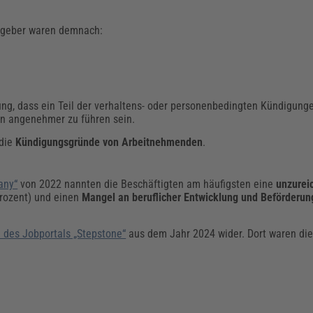
itgeber waren demnach:
ng, dass ein Teil der verhaltens- oder personenbedingten Kündigunge
en angenehmer zu führen sein.
 die
Kündigungsgründe von Arbeitnehmenden
.
any“
von 2022 nannten die Beschäftigten am häufigsten eine
unzurei
rozent) und einen
Mangel an beruflicher Entwicklung und Beförderun
e des Jobportals „Stepstone“
aus dem Jahr 2024 wider. Dort waren die