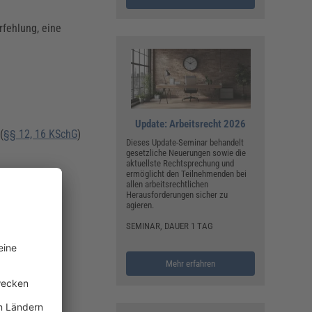
rfehlung, eine
Update: Arbeitsrecht 2026
(
§§ 12, 16 KSchG
)
Dieses Update-Seminar behandelt
gesetzliche Neuerungen sowie die
aktuellste Rechtsprechung und
ermöglicht den Teilnehmenden bei
allen arbeitsrechtlichen
23 BGB
)
Herausforderungen sicher zu
agieren.
SEMINAR, DAUER 1 TAG
Mehr erfahren