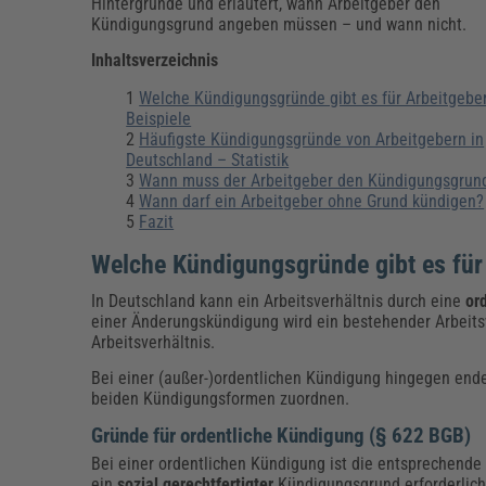
Erneuerbare Energien
Geschäftsführung
Pflegeleitung & Pflegepraxis
Hintergründe und erläutert, wann Arbeitgeber den
Kündigungsgrund angeben müssen – und wann nicht.
Energie & Umwelt
Führung & Management
Gesundheit & Pflege
Kommunales
Inhaltsverzeichnis
Fachpublikationen & Arbeitshilfen
Weiterbildungen (AKADEMIE HERKERT)
Welche Kündigungsgründe gibt es für Arbeitgebe
Bauhof
Künstliche Intelligenz
Personalwesen
Beispiele
Bau, Immobilien & Gebäudemanagement
Personal, Ausbildung & Recht
Reisekosten und Finanzen
Häufigste Kündigungsgründe von Arbeitgebern in
Grünflächen
Deutschland – Statistik
Weiterbildungen (AKADEMIE HERKERT)
Wann muss der Arbeitgeber den Kündigungsgrun
Verkehrsrecht
Wann darf ein Arbeitgeber ohne Grund kündigen?
Reisekosten & Finanzen
Zollabwicklung & Exportabwicklung
Fazit
Zoll & Export
Welche Kündigungsgründe gibt es für 
In Deutschland kann ein Arbeitsverhältnis durch eine
or
einer Änderungskündigung wird ein bestehender Arbeits
Arbeitsverhältnis.
Bei einer (außer-)ordentlichen Kündigung hingegen ende
beiden Kündigungsformen zuordnen.
Gründe für ordentliche Kündigung (§ 622 BGB)
Bei einer ordentlichen Kündigung ist die entsprechend
ein
sozial gerechtfertigter
Kündigungsgrund erforderlich