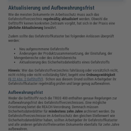
Aktualisierung und Aufbewahrungsfrist
Wie die meisten Dokumente im Arbeitsschutz muss auch das
Gefahrstoffverzeichnis
regelmäßig aktualisiert
werden. Obwohl die
GefStoffV keinen konkreten Zeitraum vorgibt, hat sich in der Praxis eine
jährliche Aktualisierung
bewährt.
Zudem sollte das Gefahrstoffkataster bei folgenden Anlässen überprüft
werden:
Neu aufgenommene Gefahrstoffe
Änderungen der Produktzusammensetzung, der Einstufung, der
Mengenbereiche oder des Arbeitsbereichs
Aktualisierung des Sicherheitsdatenblatts eines Gefahrstoffs
Hinweis
: Wer das Gefahrstoffverzeichnis fahrlässig oder vorsätzlich nicht,
nicht richtig oder nicht vollständig führt, begeht eine
Ordnungswidrigkeit
(
§ 22 Abs. 2 GefStoffV
). Schon aus diesem Grund sollten Arbeitgeber ihr
Gefahrstoffkataster regelmäßig prüfen und lange genug aufbewahren.
Aufbewahrungsfrist
Weder die GefStoffV noch die TRGS 400 enthalten genaue Regelungen zur
Aufbewahrungsfrist des Gefahrstoffverzeichnisses. Eine mögliche
Orientierung bietet die REACH-Verordnung. Demnach müssen
Sicherheitsdatenblätter für
mindestens zehn Jahre
archiviert werden. Da
Gefahrstoffverzeichnisse im Arbeitsschutz den gleichen Stellenwert wie
Sicherheitsdatenblätter haben, sollten Arbeitgeber ihr Gefahrstoffkataster
und alle anderen gefahrstoffrelevanten Dokumente ebenfalls für zehn Jahre
aufbewahren.