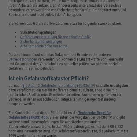
die regulären Angestellten, um sie über mögliche Gesundheitsrisiken an
ihrem Arbeitsplatz aufzuklären. Andererseits unterstützt das Verzeichnis
besondere Verantwortliche wie Sicherheitsfachkräfte, Betriebsärztinnen und
Betriebsärzte und nicht zuletzt den Arbeitgeber.
Sie können das Gefahrstoffverzeichnis etwa für folgende Zwecke nutzen:
Substitutionsprüfungen
Gefährdungsbeurteilung für spezifische Stoffe
Sicherheitsunterweisungen
Arbeitsmedizinische Vorsorge
Darüber hinaus lässt sich das Dokument bei Bränden oder anderen
Betriebsstörungen
verwenden: So können die Einsatzkräfte von Feuerwehr
und Co. anhand des Verzeichnisses schneller prüfen, wo sich potenzielle
Gefahren im Betrieb befinden.
Ist ein Gefahrstoffkataster Pflicht?
Ja, nach
§ 6 Abs. 12 Gefahrstoffverordnung (GefStoffV)
sind
alle Arbeitgeber
dazu
verpflichtet
, ein Gefahrstoffverzeichnis zu führen, sobald sie mit
gefährlichen Stoffen oder Gemischen arbeiten. Ausnahmen gelten nur für
Betriebe, in denen ausschließlich Tätigkeiten mit geringer Gefährdung
ausgeübt werden.
Zur Konkretisierung dieser Pflicht gibt es die
Technische Regel für
Gefahrstoffe (TRGS) 400
. Sie erläutert die Vorgaben der GefStoffV und gibt
weitere Handlungsempfehlungen für Arbeitgeber und andere
Sicherheitsverantwortliche. In den 1990er Jahren gab es mit der TRGS 222
noch eine gesonderte Regel für Gefahrstoffverzeichnisse, die jedoch im März
1999 wieder aufgehoben wurde.