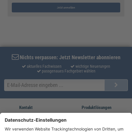
Jetzt anmelden
Nichts verpassen: Jetzt Newsletter abonnieren
aktuelles Fachwissen
wichtige Neuerungen
passgenaues Fachgebiet wählen
Kontakt
Produktlösungen
Sie erreichen uns unter:
FORUM Fachliteratur
AKADEMIE HERKERT
(08233) 38 11 23