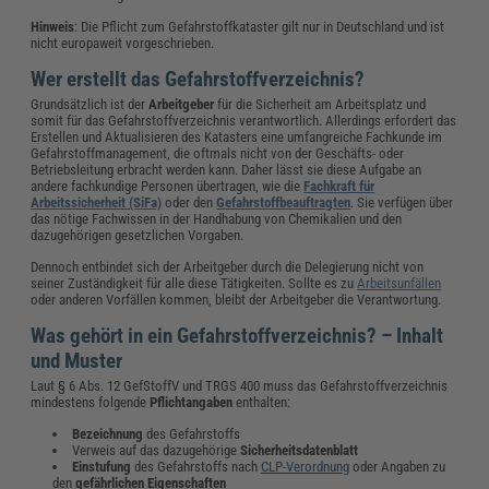
Hinweis
: Die Pflicht zum Gefahrstoffkataster gilt nur in Deutschland und ist
nicht europaweit vorgeschrieben.
Wer erstellt das Gefahrstoffverzeichnis?
Grundsätzlich ist der
Arbeitgeber
für die Sicherheit am Arbeitsplatz und
somit für das Gefahrstoffverzeichnis verantwortlich. Allerdings erfordert das
Erstellen und Aktualisieren des Katasters eine umfangreiche Fachkunde im
Gefahrstoffmanagement, die oftmals nicht von der Geschäfts- oder
Betriebsleitung erbracht werden kann. Daher lässt sie diese Aufgabe an
andere fachkundige Personen übertragen, wie die
Fachkraft für
Arbeitssicherheit (SiFa)
oder den
Gefahrstoffbeauftragten
. Sie verfügen über
das nötige Fachwissen in der Handhabung von Chemikalien und den
dazugehörigen gesetzlichen Vorgaben.
Dennoch entbindet sich der Arbeitgeber durch die Delegierung nicht von
seiner Zuständigkeit für alle diese Tätigkeiten. Sollte es zu
Arbeitsunfällen
oder anderen Vorfällen kommen, bleibt der Arbeitgeber die Verantwortung.
Was gehört in ein Gefahrstoffverzeichnis? – Inhalt
und Muster
Laut § 6 Abs. 12 GefStoffV und TRGS 400 muss das Gefahrstoffverzeichnis
mindestens folgende
Pflichtangaben
enthalten:
Bezeichnung
des Gefahrstoffs
Verweis auf das dazugehörige
Sicherheitsdatenblatt
Einstufung
des Gefahrstoffs nach
CLP-Verordnung
oder Angaben zu
den
gefährlichen Eigenschaften