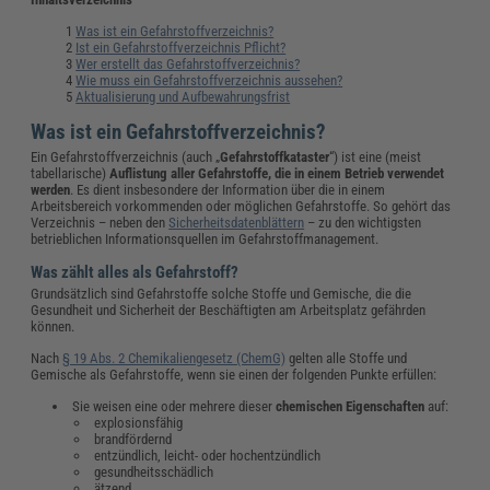
Was ist ein Gefahrstoffverzeichnis?
Ist ein Gefahrstoffverzeichnis Pflicht?
Wer erstellt das Gefahrstoffverzeichnis?
Wie muss ein Gefahrstoffverzeichnis aussehen?
Aktualisierung und Aufbewahrungsfrist
Was ist ein Gefahrstoffverzeichnis?
Ein Gefahrstoffverzeichnis (auch „
Gefahrstoffkataster
“) ist eine (meist
tabellarische)
Auflistung aller Gefahrstoffe, die in einem Betrieb verwendet
werden
. Es dient insbesondere der Information über die in einem
Arbeitsbereich vorkommenden oder möglichen Gefahrstoffe. So gehört das
Verzeichnis – neben den
Sicherheitsdatenblättern
– zu den wichtigsten
betrieblichen Informationsquellen im Gefahrstoffmanagement.
Was zählt alles als Gefahrstoff?
Grundsätzlich sind Gefahrstoffe solche Stoffe und Gemische, die die
Gesundheit und Sicherheit der Beschäftigten am Arbeitsplatz gefährden
können.
Nach
§ 19 Abs. 2 Chemikaliengesetz (ChemG)
gelten alle Stoffe und
Gemische als Gefahrstoffe, wenn sie einen der folgenden Punkte erfüllen:
Sie weisen eine oder mehrere dieser
chemischen Eigenschaften
auf:
explosionsfähig
brandfördernd
entzündlich, leicht- oder hochentzündlich
gesundheitsschädlich
ätzend