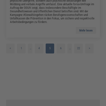
physische Übergriffe, sondern auch psychische Belastungen wie
Mobbing und verbale Angriffe umfasst. Eine aktuelle forsa-Umfrage im
Auftrag der DGUV zeigt, dass insbesondere Beschäftigte im
Gesundheitswesen und öffentlichen Dienst betroffen sind. Mit der
Kampagne #GewaltAngehen rücken Berufsgenossenschaften und
Unfallkassen die Prävention in den Fokus, um sichere und respektvolle
Arbeitsbedingungen zu fördern.
Mehr lesen
<
1
…
4
5
6
…
22
>
2
7
3
8
9