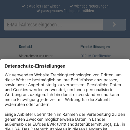
aktuelles Fachwissen
wichtige Neuerungen
passgenaues Fachgebiet wählen
Kontakt
Produktlösungen
Sie erreichen uns unter:
FORUM Fachliteratur
AKADEMIE HERKERT
(08233) 38 11 23
Unsere Marken
service@forum-verlag.com
Mo-Do 07:30 - 17:00 Uhr
Fr 07:30 - 15:00 Uhr
Folgen Sie uns