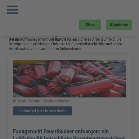
Sie sind hier:
Startseite
»
Fachwissen
»
Arbeitsschutz
»
Ersthelfer im Betrieb –
Ausbildung und Aufgaben
»
Seite 5
Arbeitsschutz
Shop
Akademie
Hier gibt es aktuelles Fachwissen zu Themen wie
Arbeitssicherheit
,
Brandschutz
und
Notfallmanagement
im Betrieb. Hinzu kommen Inhalte zu
Gefahrstoffmanagement
und
REACH
für ein sicheres Arbeitsumfeld. Die
Beiträge bieten praxisnahe Einblicke für Sicherheitsfachkräfte und andere
Arbeitsschutzverantwortliche in Unternehmen.
© Robert Poorten – stock.adobe.com
Fachartikel jetzt herunterladen
Fachgerecht Feuerlöscher entsorgen: ein
Leitfaden für betriebliche Verantwortungsträger