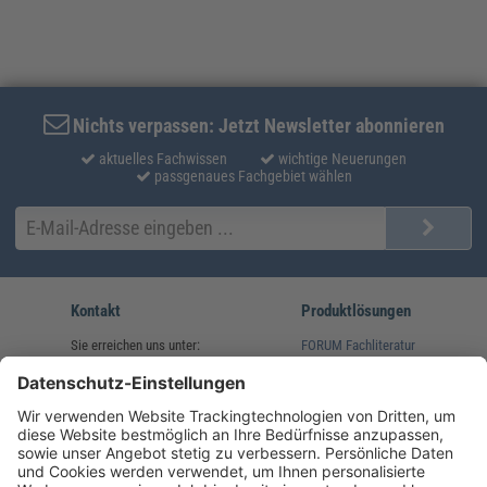
Nichts verpassen: Jetzt Newsletter abonnieren
aktuelles Fachwissen
wichtige Neuerungen
passgenaues Fachgebiet wählen
Kontakt
Produktlösungen
Sie erreichen uns unter:
FORUM Fachliteratur
AKADEMIE HERKERT
(08233) 38 11 23
Unsere Marken
service@forum-verlag.com
Mo-Do 07:30 - 17:00 Uhr
Fr 07:30 - 15:00 Uhr