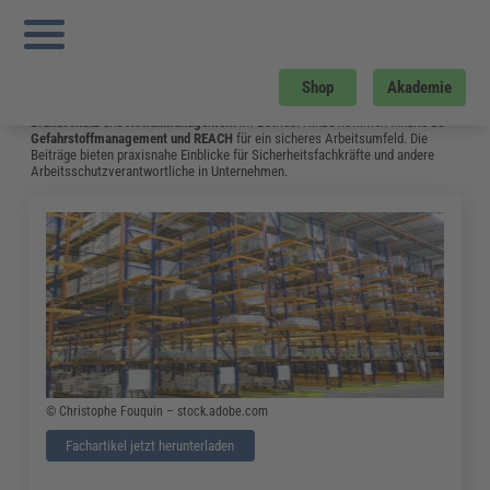
Sie sind hier:
Startseite
»
Fachwissen
»
Arbeitsschutz
»
Ersthelfer im Betrieb –
Ausbildung und Aufgaben
»
Seite 16
Arbeitsschutz
Shop
Akademie
Hier gibt es aktuelles Fachwissen zu Themen wie
Arbeitssicherheit
,
Brandschutz
und
Notfallmanagement
im Betrieb. Hinzu kommen Inhalte zu
Gefahrstoffmanagement
und
REACH
für ein sicheres Arbeitsumfeld. Die
Beiträge bieten praxisnahe Einblicke für Sicherheitsfachkräfte und andere
Arbeitsschutzverantwortliche in Unternehmen.
© Christophe Fouquin – stock.adobe.com
Fachartikel jetzt herunterladen