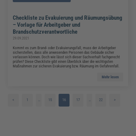
Checkliste zu Evakuierung und Räumungsübung
– Vorlage für Arbeitgeber und
Brandschutzverantwortliche
29.09.2021
Kommt es zum Brand- oder Evakuierungsfall, muss der Arbeitgeber
sicherstellen, dass alle anwesenden Personen das Gebäude sicher
verlassen können. Doch wie lässt sich dieser Sachverhalt fachgerecht
prüfen? Diese Checkliste gibt einen Überblick über die wichtigsten
Maßnahmen zur sicheren Evakuierung bzw. Räumung im Gefahrenfall.
Mehr lesen
<
1
…
15
16
17
…
22
>
2
18
3
19
4
20