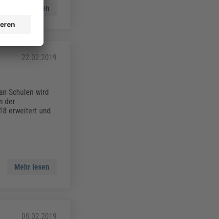
Mehr lesen
22.02.2019
 an Schulen wird
n der
18 erweitert und
Mehr lesen
08.02.2019