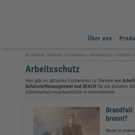
Über uns
Prod
Arbeitsschutz
Arbeitsschutz
Arbeitsschutz
Sie sind hier:
Startseite
»
Fachwissen
»
Arbeitsschutz
»
Ersthelfer
Fachpublikationen & Arbeitshilfen
Arbeitsschutz
Bildung und Erziehung
Bildung und Erziehung
Weiterbildungen (AKADEMIE HERKERT)
Arbeitssicherheit & Gesundheitsschutz
Assistenz & Office-Management
Baurecht & Architektenrecht
Energie und Umwelt
Energie und Umwelt
Hier gibt es aktuelles Fachwissen zu Themen wie
Arbeit
Arbeitsschutz & Brandschutz
Bau, Immobilien & Gebäudemanagement
Bildung und Erziehung
Gefahrstoffmanagement
und
REACH
für ein sicheres Ar
Brandschutz
Energieoptimiertes & klimaneutrales Bauen
Arbeitsschutzverantwortliche in Unternehmen.
Kommunales
Kommunales
Fachpublikationen & Arbeitshilfen
Nachhaltiges Planen
Reisekosten und Finanzen
Reisekosten und Finanzen
Kinderschutz, Jugendhilfe & Inklusion
Datenschutz & IT-Recht
Elektrosicherheit
Brandfall:
Datenschutz & IT-Sicherheit
Elektrosicherheit & Elektrotechnik
Energie und Umwelt
brennt?
Fachpublikationen & Arbeitshilfen
Wenn in einem B
Weiterbildungen (AKADEMIE HERKERT)