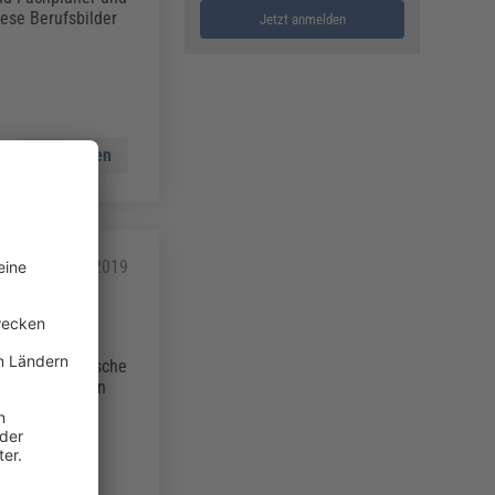
ese Berufsbilder
Jetzt anmelden
Mehr lesen
28.02.2019
 (MVV TB)
riften Technische
nen Regelungen
efügt.