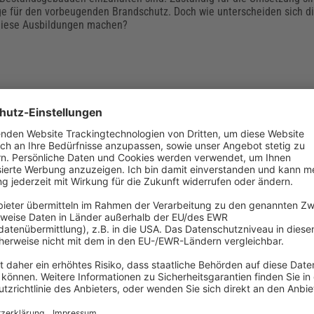
e für den vorbeugenden Brandschutz. Doch wie unterscheiden sich di
diese Ausbildungen machen?
ssung 2017 wird in landesspezifische VV TB
t – Umsetzungsplan
7 ist die Muster-Verwaltungsvorschrift Technische Baubestimmungen
 wird nun nach und nach in bundeslandspezifische Verwaltungsvorsch
en (VV TB) umgesetzt. Bisher haben 12 Bundesländer die allgemei
 unterschiedlich ausgeprägten Abweichungen in ihr Landesrecht eing