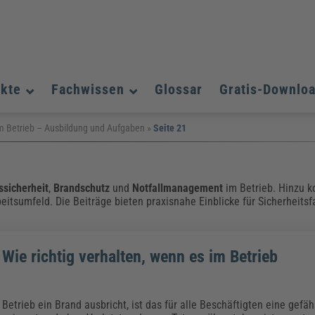
ukte
Fachwissen
Glossar
Gratis-Downlo
Assistenz und Office-Management
Assistenz und Office-Management
Assistenz und Office-Management
 im Betrieb – Ausbildung und Aufgaben
»
Seite 21
Weiterbildungen (AKADEMIE HERKERT)
Fac
Datenschutz und IT-Sicherheit
Datenschutz und IT-Sicherheit
We
Aushangpflichtige Gesetze & Vorschriften
Bauausführung
Be
B
Führung und Management
Führung und Management
ssicherheit
,
Brandschutz
und
Notfallmanagement
im Betrieb. Hinzu 
Gefahrstoffe & REACH
Datenschutz und IT-Sicherheit
beitsumfeld. Die Beiträge bieten praxisnahe Einblicke für Sicherheits
Chemikalen & Gefahrstoffe
Immobilienwirtschaft
E
L
Künstliche Intelligenz
Künstliche Intelligenz
Fachpublikationen & Arbeitshilfen
Fac
Weiterbildungen (AKADEMIE HERKERT)
We
Zoll und Export
Zoll und Export
Leitung, Organisation & Dokumentation
Organisation & Dokumentation
U
 Wie richtig verhalten, wenn es im Betrieb
Führung und Management
Fachpublikationen & Arbeitshilfen
Fac
etrieb ein Brand ausbricht, ist das für alle Beschäftigten eine gefähr
Weiterbildungen (AKADEMIE HERKERT)
We