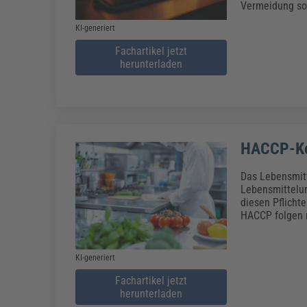
Vermeidung sol
KI-generiert
Fachartikel jetzt
herunterladen
HACCP-Ko
Das Lebensmitt
Lebensmittelun
diesen Pflicht
HACCP folgen 
KI-generiert
Fachartikel jetzt
herunterladen