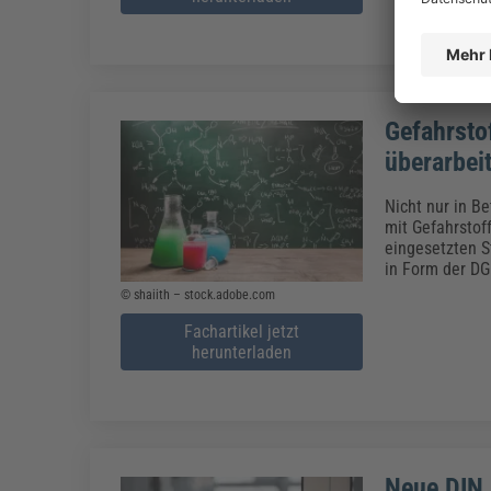
Gefahrsto
überarbei
Nicht nur in B
mit Gefahrstof
eingesetzten S
in Form der DG
© shaiith – stock.adobe.com
Fachartikel jetzt
herunterladen
Neue DIN 