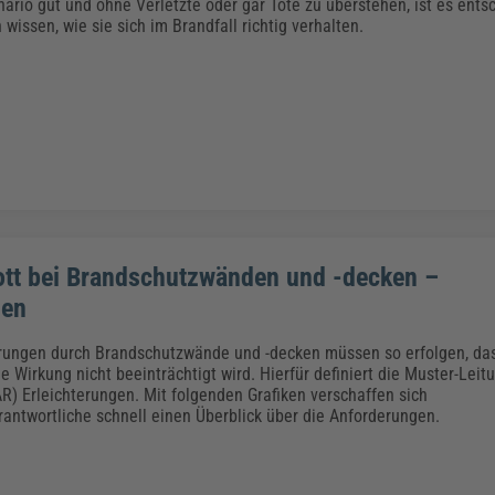
Klimaanpassung
Qualitätsmanagement
Praxismanagement, Abrechnung & Therapie
Q
ario gut und ohne Verletzte oder gar Tote zu überstehen, ist es ents
n wissen, wie sie sich im Brandfall richtig verhalten.
Künstliche Intelligenz
Weiterbildungen (AKADEMIE HERKERT)
Fac
We
Feuerwehr
H
Kommunales
Zoll und Export
Recht, Sicherheit & Ordnung
V
Fachpublikationen & Arbeitshilfen
Weiterbildungen (AKADEMIE HERKERT)
Zollverfahren & Zollvorschriften
tt bei Brandschutzwänden und -decken –
gen
rungen durch Brandschutzwände und -decken müssen so erfolgen, da
Wirkung nicht beeinträchtigt wird. Hierfür definiert die Muster-Leit
AR) Erleichterungen. Mit folgenden Grafiken verschaffen sich
antwortliche schnell einen Überblick über die Anforderungen.