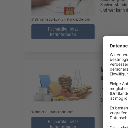
Sachverständig
und wer kann 
© Benjamin LEFEBVRE – stock.adobe.com
Fachartikel jetzt
herunterladen
MVV TB Fa
umgesetz
Im August 201
erschienen und
Baubestimmung
der MVV TB mit
©
trodler1 – stock.adobe.com
Fachartikel jetzt
herunterladen