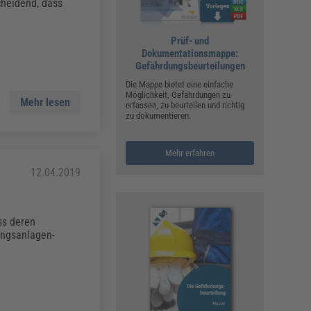
ualitätsmanagement, Hygiene & Arbeitsschutz
cheidend, dass
Personalmanagement
Prüf- und
hpublikationen & Arbeitshilfen
Dokumentationsmappe:
iterbildungen (AKADEMIE HERKERT)
Gefährdungsbeurteilungen
ausmeister & Haustechnik
Die Mappe bietet eine einfache
Möglichkeit, Gefährdungen zu
ergaberecht
Mehr lesen
erfassen, zu beurteilen und richtig
zu dokumentieren.
Mehr erfahren
12.04.2019
ss deren
ungsanlagen-