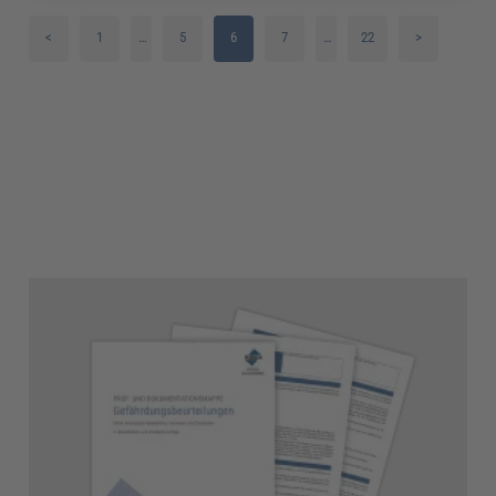
<
1
…
5
6
7
…
22
>
2
8
3
9
4
10