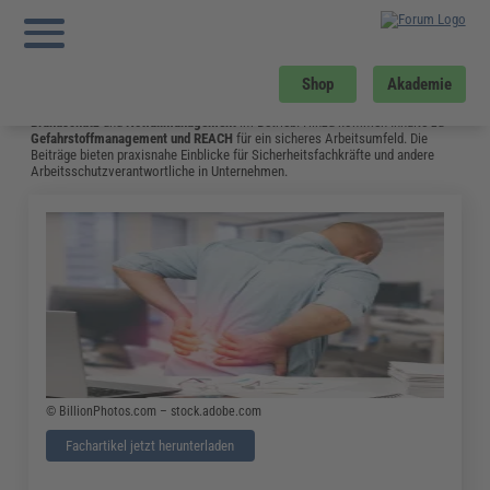
Sie sind hier:
Startseite
»
Fachwissen
»
Arbeitsschutz
»
Ersthelfer im Betrieb –
Ausbildung und Aufgaben
»
Seite 6
Arbeitsschutz
Shop
Akademie
Hier gibt es aktuelles Fachwissen zu Themen wie
Arbeitssicherheit
,
Brandschutz
und
Notfallmanagement
im Betrieb. Hinzu kommen Inhalte zu
Gefahrstoffmanagement
und
REACH
für ein sicheres Arbeitsumfeld. Die
Beiträge bieten praxisnahe Einblicke für Sicherheitsfachkräfte und andere
Arbeitsschutzverantwortliche in Unternehmen.
© BillionPhotos.com – stock.adobe.com
Fachartikel jetzt herunterladen