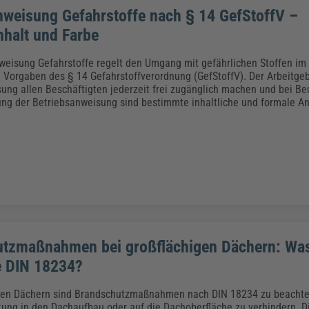
nweisung Gefahrstoffe nach § 14 GefStoffV –
nhalt und Farbe
weisung Gefahrstoffe regelt den Umgang mit gefährlichen Stoffen im
n Vorgaben des § 14 Gefahrstoffverordnung (GefStoffV). Der Arbeitge
ung allen Beschäftigten jederzeit frei zugänglich machen und bei Bed
lung der Betriebsanweisung sind bestimmte inhaltliche und formale A
tzmaßnahmen bei großflächigen Dächern: Wa
e DIN 18234?
igen Dächern sind Brandschutzmaßnahmen nach DIN 18234 zu beachte
tung in den Dachaufbau oder auf die Dachoberfläche zu verhindern. 