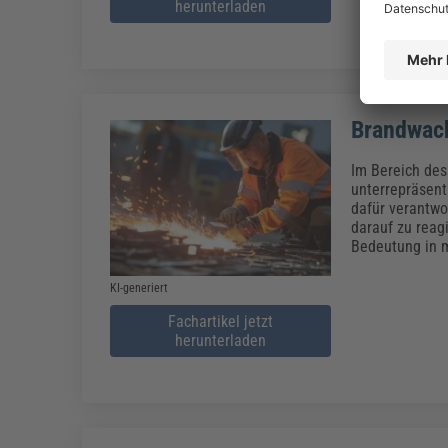
herunterladen
Brandwach
Im Bereich des
unterrepräsenti
dafür verantwo
darauf zu reag
Bedeutung in 
KI-generiert
Fachartikel jetzt
herunterladen