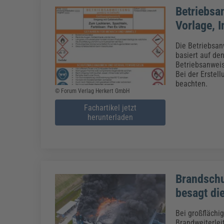
Betriebsa
Vorlage, I
Die Betriebsan
basiert auf de
Betriebsanweis
Bei der Erstel
beachten.
© Forum Verlag Herkert GmbH
Fachartikel jetzt
herunterladen
Brandschu
besagt di
Bei großfläch
Brandweiterlei