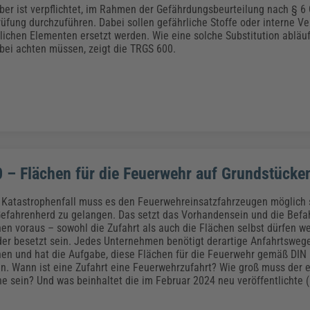
Klimaanpassung
Qualitätsmanagement
Praxismanagement, Abrechnung & Therapie
Q
ber ist verpflichtet, im Rahmen der Gefährdungsbeurteilung nach § 6 
Künstliche Intelligenz
rüfung durchzuführen. Dabei sollen gefährliche Stoffe oder interne Ve
lichen Elementen ersetzt werden. Wie eine solche Substitution abläu
Weiterbildungen (AKADEMIE HERKERT)
Fac
bei achten müssen, zeigt die TRGS 600.
We
Feuerwehr
H
Kommunales
Zoll und Export
Recht, Sicherheit & Ordnung
V
Fachpublikationen & Arbeitshilfen
Weiterbildungen (AKADEMIE HERKERT)
Zollverfahren & Zollvorschriften
 – Flächen für die Feuerwehr auf Grundstücke
 Katastrophenfall muss es den Feuerwehreinsatzfahrzeugen möglich s
Gefahrenherd zu gelangen. Das setzt das Vorhandensein und die Befa
en voraus – sowohl die Zufahrt als auch die Flächen selbst dürfen we
er besetzt sein. Jedes Unternehmen benötigt derartige Anfahrtsweg
en und hat die Aufgabe, diese Flächen für die Feuerwehr gemäß DIN
. Wann ist eine Zufahrt eine Feuerwehrzufahrt? Wie groß muss der 
e sein? Und was beinhaltet die im Februar 2024 neu veröffentlichte (