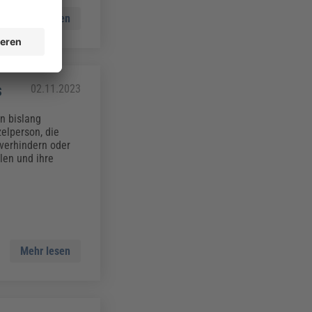
Mehr lesen
s
02.11.2023
n bislang
zelperson, die
 verhindern oder
len und ihre
Mehr lesen