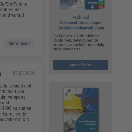
ualitätsmanagement, Hygiene & Arbeitsschutz
GefStoffV eine
Personalmanagement
rfahren mit
ft und worauf
Prüf- und
hpublikationen & Arbeitshilfen
Dokumentationsmappe:
iterbildungen (AKADEMIE HERKERT)
Gefährdungsbeurteilungen
ausmeister & Haustechnik
Die Mappe bietet eine einfache
Möglichkeit, Gefährdungen zu
ergaberecht
Mehr lesen
erfassen, zu beurteilen und richtig
zu dokumentieren.
Mehr erfahren
n
07.03.2024
ein, schnell und
hrbarkeit von
der versperrt
e und
 14090 zu planen
entsprechende
novellierte) DIN