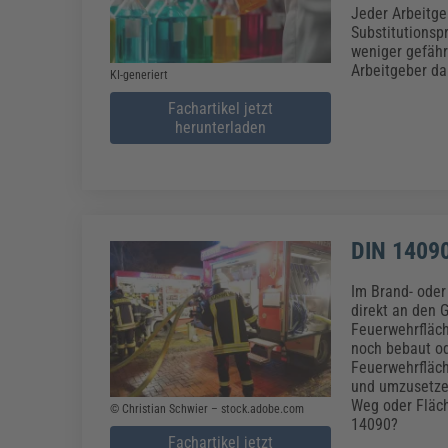
Erneuerbare Energien
Geschäftsführung
Pflegeleitung & Pflegepraxis
Jeder Arbeitge
Energie & Umwelt
Führung & Management
Gesundheit & Pflege
Kommunales
Substitutionsp
weniger gefähr
Fachpublikationen & Arbeitshilfen
Arbeitgeber da
KI-generiert
Weiterbildungen (AKADEMIE HERKERT)
Bauhof
Künstliche Intelligenz
Personalwesen
Fachartikel jetzt
Bau, Immobilien & Gebäudemanagement
Personal, Ausbildung & Recht
herunterladen
Reisekosten und Finanzen
Grünflächen
Weiterbildungen (AKADEMIE HERKERT)
Verkehrsrecht
Reisekosten & Finanzen
Zollabwicklung & Exportabwicklung
Zoll & Export
DIN 14090
Im Brand- oder
direkt an den 
Feuerwehrfläch
noch bebaut od
Feuerwehrfläch
und umzusetzen
Weg oder Fläch
© Christian Schwier – stock.adobe.com
14090?
Fachartikel jetzt