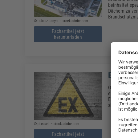
beinhaltet spe
Dächern zu verh
Brandschutzma
© Lukasz Janyst – stock.adobe.com
Fachartikel jetzt
herunterladen
Ex-Bereic
Ob an Tankstel
explosionsgefä
Explosionsschu
sie ein hohes 
© pixs:sell – stock.adobe.com
Fachartikel jetzt