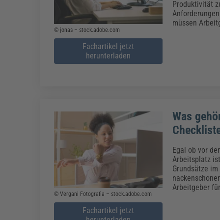
Produktivität 
Anforderungen 
müssen Arbeitg
© jonas – stock.adobe.com
Fachartikel jetzt
herunterladen
Was gehör
Checklist
Egal ob vor de
Arbeitsplatz is
Grundsätze im 
nackenschonend
Arbeitgeber fü
© Vergani Fotografia – stock.adobe.com
Fachartikel jetzt
herunterladen