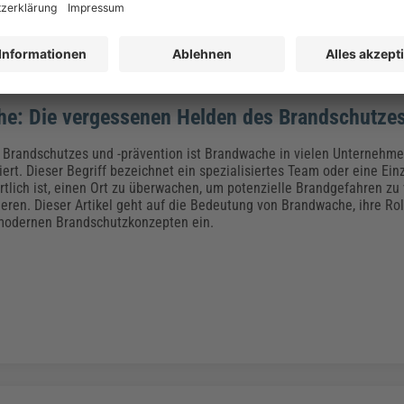
e: Die vergessenen Helden des Brandschutze
 Brandschutzes und -prävention ist Brandwache in vielen Unternehme
ert. Dieser Begriff bezeichnet ein spezialisiertes Team oder eine Ein
rtlich ist, einen Ort zu überwachen, um potenzielle Brandgefahren zu
ieren. Dieser Artikel geht auf die Bedeutung von Brandwache, ihre Rol
modernen Brandschutzkonzepten ein.