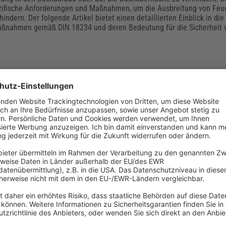
zifische Anforderungen und Maßnahmen, um die Ausbreitung von Feue
indern. Der folgende Artikel bietet einen detaillierten Einblick in die
ßnahmen gemäß DIN 18234 und deren Bedeutung für die Sicherheit 
he festlegen: Diese Ex-Zonen gibt es
len, in Lagern oder bei bestimmten Prozessketten – überall dort, wo
hrliche Stoffe gehandhabt werden, sind Explosionsrisiken zu finden. 
tzes müssen Arbeitgeber explosionsgefährdete Bereiche kennzeichn
Sicherheitsniveau gewährleisten.