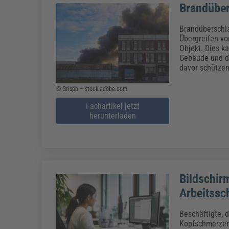
Brandüber
Brandüberschlag
Übergreifen vo
Objekt. Dies ka
Gebäude und de
davor schütze
© Grispb – stock.adobe.com
Fachartikel jetzt
herunterladen
Bildschir
Arbeitssc
Beschäftigte, d
Kopfschmerzen