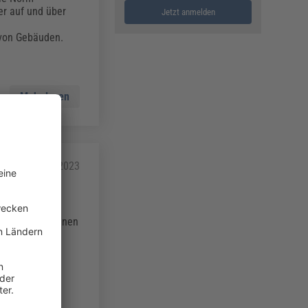
r auf und über
Jetzt anmelden
von Gebäuden.
Mehr lesen
22.12.2023
Im Sinne des
en. Nur so können