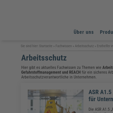
Über uns
Prod
Arbeitsschutz
Arbeitsschutz
Arbeitsschutz
Sie sind hier:
Startseite
»
Fachwissen
»
Arbeitsschutz
»
Ersthelfer
Fachpublikationen & Arbeitshilfen
Arbeitsschutz
Bildung und Erziehung
Bildung und Erziehung
Weiterbildungen (AKADEMIE HERKERT)
Arbeitssicherheit & Gesundheitsschutz
Assistenz & Office-Management
Baurecht & Architektenrecht
Energie und Umwelt
Energie und Umwelt
Hier gibt es aktuelles Fachwissen zu Themen wie
Arbeit
Arbeitsschutz & Brandschutz
Bau, Immobilien & Gebäudemanagement
Bildung und Erziehung
Gefahrstoffmanagement
und
REACH
für ein sicheres Ar
Brandschutz
Energieoptimiertes & klimaneutrales Bauen
Arbeitsschutzverantwortliche in Unternehmen.
Kommunales
Kommunales
Fachpublikationen & Arbeitshilfen
Nachhaltiges Planen
Reisekosten und Finanzen
Reisekosten und Finanzen
Kinderschutz, Jugendhilfe & Inklusion
Datenschutz & IT-Recht
Elektrosicherheit
ASR A1.5 
Datenschutz & IT-Sicherheit
Elektrosicherheit & Elektrotechnik
Energie und Umwelt
für Unter
Fachpublikationen & Arbeitshilfen
Die ASR A1.5 „
Weiterbildungen (AKADEMIE HERKERT)