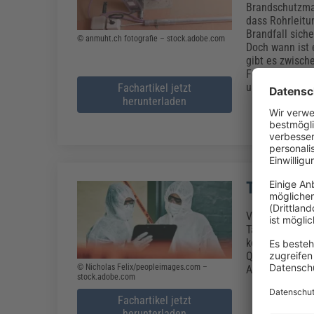
Brandschutzman
dass Rohrleitu
Brandfall sich
© anmuht.ch fotografie – stock.adobe.com
Doch wann ist 
gibt es zwisch
Feuerschutzkra
und wichtige H
Fachartikel jetzt
herunterladen
TRGS 524:
Von der Altla
Tätigkeiten in 
kontaminierten 
Qualifikations
© Nicholas Felix/peopleimages.com –
Asbest-Regelu
stock.adobe.com
Fachartikel jetzt
herunterladen