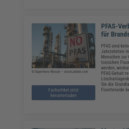
PFAS-Verb
für Brand
PFAS sind kei
Jahrzehnten in
Menschen zur G
toxischen Fluo
werden, weshal
© Superhero Woozie – stock.adobe.com
PFAS-Gehalt reg
Löschanlagenbe
Sie die Grundl
Fluortenside b
Fachartikel jetzt
herunterladen