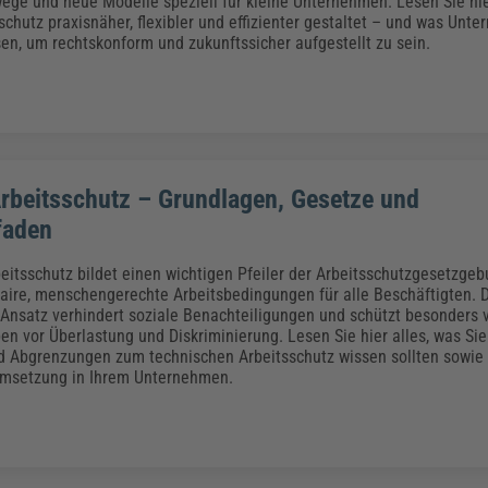
wege und neue Modelle speziell für kleine Unternehmen. Lesen Sie hi
schutz praxisnäher, flexibler und effizienter gestaltet – und was Unt
n, um rechtskonform und zukunftssicher aufgestellt zu sein.
Arbeitsschutz – Grundlagen, Gesetze und
faden
beitsschutz bildet einen wichtigen Pfeiler der Arbeitsschutzgesetzge
faire, menschengerechte Arbeitsbedingungen für alle Beschäftigten. 
Ansatz verhindert soziale Benachteiligungen und schützt besonders 
n vor Überlastung und Diskriminierung. Lesen Sie hier alles, was Sie
 Abgrenzungen zum technischen Arbeitsschutz wissen sollten sowie
Umsetzung in Ihrem Unternehmen.