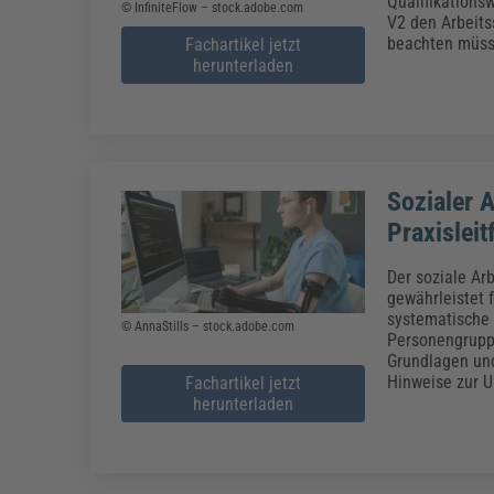
Qualifikations
© InfiniteFlow – stock.adobe.com
V2 den Arbeits
beachten müsse
Fachartikel jetzt
herunterladen
Sozialer 
Praxisleit
Der soziale Ar
gewährleistet 
systematische 
© AnnaStills – stock.adobe.com
Personengruppe
Grundlagen und
Hinweise zur 
Fachartikel jetzt
herunterladen