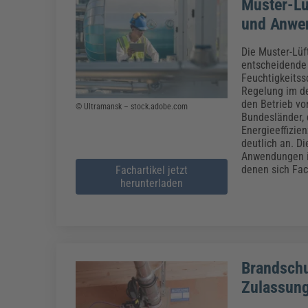
Muster-Lü
und Anwe
Die Muster-Lüf
entscheidende 
Feuchtigkeitss
Regelung im de
den Betrieb von
© Ultramansk – stock.adobe.com
Bundesländer, 
Energieeffizie
deutlich an. D
Anwendungen i
denen sich Fa
Fachartikel jetzt
herunterladen
Brandschu
Zulassun