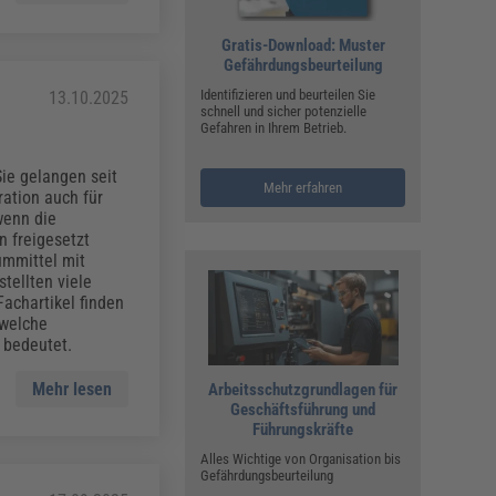
Gratis-Download: Muster
Gefährdungsbeurteilung
Identifizieren und beurteilen Sie
13.10.2025
schnell und sicher potenzielle
Gefahren in Ihrem Betrieb.
ie gelangen seit
Mehr erfahren
ation auch für
wenn die
 freigesetzt
ummittel mit
tellten viele
achartikel finden
 welche
 bedeutet.
Mehr lesen
Arbeitsschutzgrundlagen für
Geschäftsführung und
Führungskräfte
Alles Wichtige von Organisation bis
Gefährdungsbeurteilung