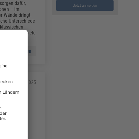
sorgen dafür,
Jetzt anmelden
ionen – im
er Wände dringt.
lche Unterschiede
klassischen
axisnahe Beispiele
Mehr lesen
hen
08.08.2025
nahmen bei
eiten in
rschiede zu