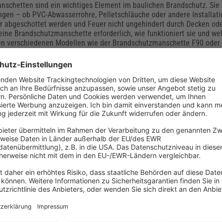
schetten sind ein wichtiges Element im baulichen Brandschutz. Sie 
ngen – ob PVC-Abwasserrohre, Pelletschläuche oder andere Installat
er abgeschottet werden und Feuer nicht ungehindert durch Decken od
eine Brandschutzmanschette erforderlich, wie funktioniert sie und we
en verschiedenen Modellen wie der Brandschutzmanschette F90 oder 
gen? In diesem Fachbeitrag erhalten Sie fundierte Informationen, pr
inweise zur Montage und Zulassung.
 Schutzmaßnahmen in kontaminierten Bereic
stensanierung bis zu Gebäudeschadstoffen: Die TRGS 524 „Schutzmaß
kontaminierten Bereichen“ ist das zentrale Regelwerk für sicheres Arb
Bereichen. Der Fachbeitrag erläutert die aktuellen Vorschriften,
anforderungen sowie praxisnahe Tipps und zeigt die wichtigsten Unte
ngen.