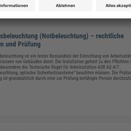
tsbeleuchtung (Notbeleuchtung) – rechtliche
n und Prüfung
beleuchtung ist ein fester Bestandteil der Einrichtung von Arbeitsstä
rlassen von Gebäuden dient. Die Installation gehört zu den Pflichten 
sbesondere die Technische Regel für Arbeitsstätten ASR A3.4/7
leuchtung, optische Sicherheitssysteme“ beachten müssen. Die Prüfu
 ist grundsätzlich durch eine zur Prüfung befähigte Person durchzuf