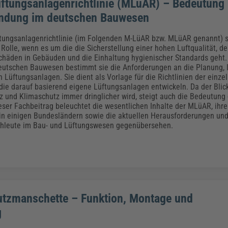
ftungsanlagenrichtlinie (MLüAR) – Bedeutung
ndung im deutschen Bauwesen
tungsanlagenrichtlinie (im Folgenden M-LüAR bzw. MLüAR genannt) s
Rolle, wenn es um die die Sicherstellung einer hohen Luftqualität, de
chäden in Gebäuden und die Einhaltung hygienischer Standards geht. 
utschen Bauwesen bestimmt sie die Anforderungen an die Planung, I
 Lüftungsanlagen. Sie dient als Vorlage für die Richtlinien der einze
die darauf basierend eigene Lüftungsanlagen entwickeln. Da der Blic
nz und Klimaschutz immer dringlicher wird, steigt auch die Bedeutun
ieser Fachbeitrag beleuchtet die wesentlichen Inhalte der MLüAR, ihre
n einigen Bundesländern sowie die aktuellen Herausforderungen und
chleute im Bau- und Lüftungswesen gegenübersehen.
tzmanschette – Funktion, Montage und
g