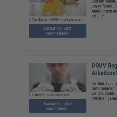
Erneuerbare Energien
Geschäftsführung
Pflegeleitung & Pflegepraxis
und betreiben,
um Anforderung
Energie & Umwelt
Führung & Management
Gesundheit & Pflege
Kommunales
Änderungen gel
erfüllen.
Fachpublikationen & Arbeitshilfen
© Paul Bradbury/KOTO – stock.adobe.com
Weiterbildungen (AKADEMIE HERKERT)
Bauhof
Künstliche Intelligenz
Personalwesen
Fachartikel jetzt
Bau, Immobilien & Gebäudemanagement
Personal, Ausbildung & Recht
herunterladen
Reisekosten und Finanzen
Grünflächen
Weiterbildungen (AKADEMIE HERKERT)
Verkehrsrecht
Reisekosten & Finanzen
Zollabwicklung & Exportabwicklung
Zoll & Export
DGUV Rege
Arbeitssc
Im Juni 2025 i
Unternehmern, 
welche Änderun
© Aintschie – stock.adobe.com
Pflichten gemäß
Fachartikel jetzt
herunterladen