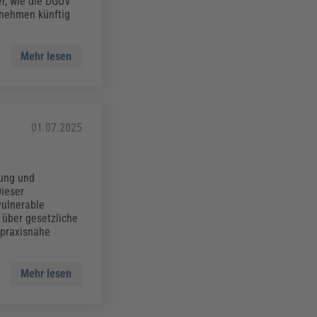
er, wie die DGUV
ernehmen künftig
Mehr lesen
01.07.2025
bung und
Dieser
vulnerable
 über gesetzliche
 praxisnahe
Mehr lesen