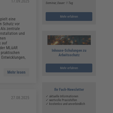
17.09.2025
Seminar
, Dauer: 1 Tag
Mehr erfahren
pielt eine
n Schutz vor
Als zentrale
nstallation und
lnen
k auf
g der MLüAR
Inhouse-Schulungen zu
 praktischen
Arbeitsschutz
 Entwicklungen,
Mehr erfahren
Mehr lesen
Ihr Fach-Newsletter
✓ aktuelle Informationen
27.08.2025
✓ wertvolle Praxishilfen
✓ kostenlos und unverbindlich