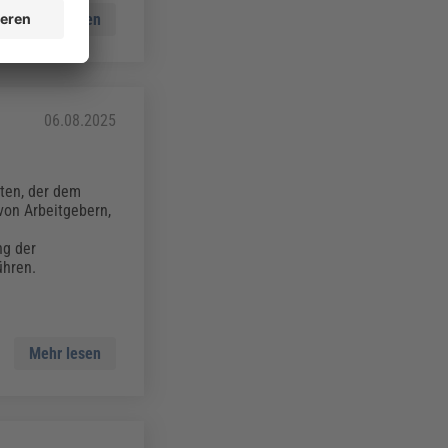
Mehr lesen
06.08.2025
tten, der dem
von Arbeitgebern,
ng der
ühren.
Mehr lesen