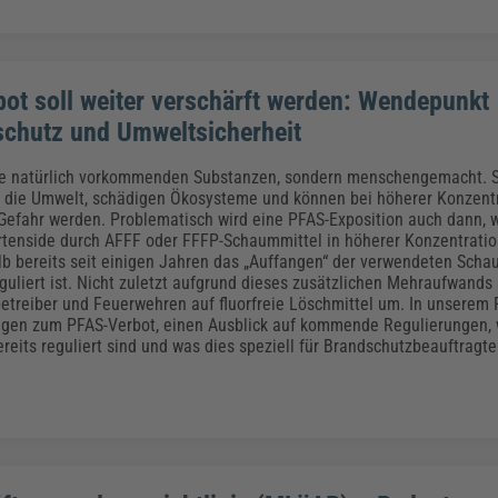
ot soll weiter verschärft werden: Wendepunkt
schutz und Umweltsicherheit
ne natürlich vorkommenden Substanzen, sondern menschengemacht. S
 die Umwelt, schädigen Ökosysteme und können bei höherer Konzentr
efahr werden. Problematisch wird eine PFAS-Exposition auch dann, 
rtenside durch AFFF oder FFFP-Schaummittel in höherer Konzentration
b bereits seit einigen Jahren das „Auffangen“ der verwendeten Scha
uliert ist. Nicht zuletzt aufgrund dieses zusätzlichen Mehraufwands s
treiber und Feuerwehren auf fluorfreie Löschmittel um. In unserem F
agen zum PFAS-Verbot, einen Ausblick auf kommende Regulierungen,
ereits reguliert sind und was dies speziell für Brandschutzbeauftragte