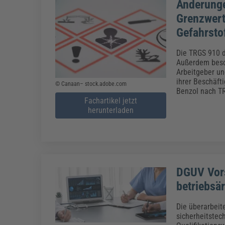
Änderung
Grenzwert
Gefahrsto
Die TRGS 910 d
Außerdem besc
Arbeitgeber un
ihrer Beschäft
© Canaan– stock.adobe.com
Benzol nach T
Fachartikel jetzt
herunterladen
DGUV Vors
betriebsä
Die überarbeit
sicherheitstech