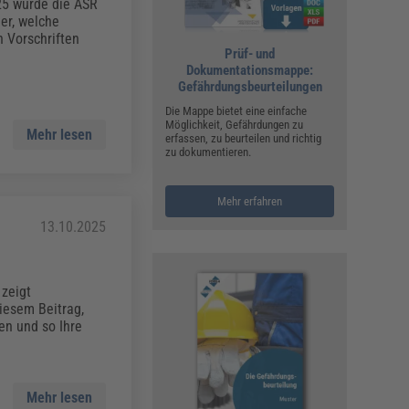
ualitätsmanagement, Hygiene & Arbeitsschutz
025 wurde die ASR
er, welche
Personalmanagement
n Vorschriften
Prüf- und
hpublikationen & Arbeitshilfen
Dokumentationsmappe:
iterbildungen (AKADEMIE HERKERT)
Gefährdungsbeurteilungen
ausmeister & Haustechnik
Die Mappe bietet eine einfache
Möglichkeit, Gefährdungen zu
ergaberecht
Mehr lesen
erfassen, zu beurteilen und richtig
zu dokumentieren.
Mehr erfahren
13.10.2025
 zeigt
iesem Beitrag,
en und so Ihre
Mehr lesen