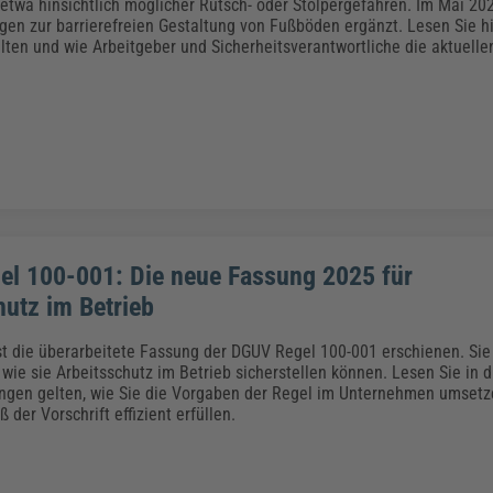
Klimaanpassung
Qualitätsmanagement
Praxismanagement, Abrechnung & Therapie
Q
 etwa hinsichtlich möglicher Rutsch- oder Stolpergefahren. Im Mai 2
en zur barrierefreien Gestaltung von Fußböden ergänzt. Lesen Sie hi
Künstliche Intelligenz
ten und wie Arbeitgeber und Sicherheitsverantwortliche die aktuelle
Weiterbildungen (AKADEMIE HERKERT)
Fac
We
Feuerwehr
H
Kommunales
Zoll und Export
Recht, Sicherheit & Ordnung
V
Fachpublikationen & Arbeitshilfen
Weiterbildungen (AKADEMIE HERKERT)
Zollverfahren & Zollvorschriften
l 100-001: Die neue Fassung 2025 für
hutz im Betrieb
st die überarbeitete Fassung der DGUV Regel 100-001 erschienen. Sie
wie sie Arbeitsschutz im Betrieb sicherstellen können. Lesen Sie in d
gen gelten, wie Sie die Vorgaben der Regel im Unternehmen umsetz
 der Vorschrift effizient erfüllen.