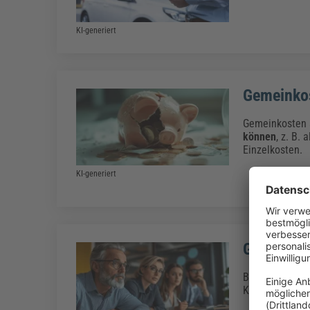
KI-generiert
Gemeinko
Gemeinkosten 
können
,
z. B. 
Einzelkosten.
KI-generiert
Gemeinko
Bei der Gemein
Kostensenkung