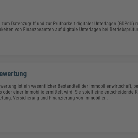
Klimaanpassung
Qualitätsmanagement
Praxismanagement, Abrechnung & Therapie
Q
Künstliche Intelligenz
Weiterbildungen (AKADEMIE HERKERT)
Fac
 zum Datenzugriff und zur Prüfbarkeit digitaler Unterlagen (GDPdU) r
We
hkeiten von Finanzbeamten auf digitale Unterlagen bei Betriebsprüfu
Feuerwehr
H
Kommunales
Zoll und Export
Recht, Sicherheit & Ordnung
V
Fachpublikationen & Arbeitshilfen
Weiterbildungen (AKADEMIE HERKERT)
Zollverfahren & Zollvorschriften
ewertung
ertung ist ein wesentlicher Bestandteil der Immobilienwirtschaft, b
oder einer Immobilie ermittelt wird. Sie spielt eine entscheidende Ro
etung, Versicherung und Finanzierung von Immobilien.