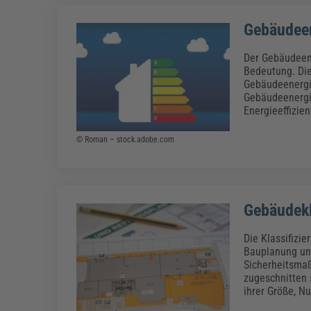
Gebäudee
Der Gebäudeene
Bedeutung. Die
Gebäudeenergi
Gebäudeenergi
Energieeffizien
© Roman – stock.adobe.com
Gebäudek
Die Klassifizi
Bauplanung und
Sicherheitsmaß
zugeschnitten 
ihrer Größe, N