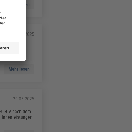
Mehr lesen
28.02.2025
ristigen
Mehr lesen
20.03.2025
der GuV nach dem
 Innenleistungen