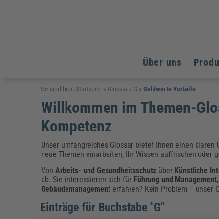
Über uns
Prod
Arbeitsschutz
Arbeitsschutz
Arbeitsschutz
Sie sind hier:
Startseite
»
Glossar
»
G
»
Geldwerte Vorteile
Willkommen im Themen-Glos
Fachpublikationen & Arbeitshilfen
Bildung und Erziehung
Bildung und Erziehung
Weiterbildungen (AKADEMIE HERKERT)
Kompetenz
Arbeitssicherheit & Gesundheitsschutz
Assistenz & Office-Management
Baurecht & Architektenrecht
Energie und Umwelt
Energie und Umwelt
Arbeitsschutz & Brandschutz
Bau, Immobilien & Gebäudemanagement
Bildung und Erziehung
Brandschutz
Energieoptimiertes & klimaneutrales Bauen
Unser umfangreiches Glossar bietet Ihnen einen klaren Ü
Kommunales
Kommunales
Fachpublikationen & Arbeitshilfen
neue Themen einarbeiten, Ihr Wissen auffrischen oder ge
Nachhaltiges Planen
Reisekosten und Finanzen
Reisekosten und Finanzen
Von
Arbeits- und Gesundheitsschutz
über
Künstliche Int
Kinderschutz, Jugendhilfe & Inklusion
Datenschutz & IT-Recht
Elektrosicherheit
ab. Sie interessieren sich für
Führung und Management
Datenschutz & IT-Sicherheit
Elektrosicherheit & Elektrotechnik
Energie und Umwelt
Gebäudemanagement
erfahren? Kein Problem – unser Gl
Fachpublikationen & Arbeitshilfen
Einträge für Buchstabe "G"
Weiterbildungen (AKADEMIE HERKERT)