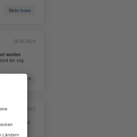
Mehr lesen
28.06.2024
net werden
ind die sog.
Mehr lesen
01.01.2017
e Verfahren zur