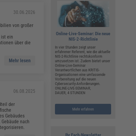
30.06.2026
bilien von großer
Online-Live-Seminar: Die neue
ist ein
NIS-2-Richtlinie
tionen über die
In vier Stunden zeigt unser
erfahrener Referent, wie die aktuelle
NIS-2-Richtlinie rechtskonform
Mehr lesen
umzusetzen ist. Zudem bietet unser
Online-Live-Seminar
Verantwortlichen aus KRITIS-
Organisationen eine umfassende
Vorbereitung auf die neuen
Cybersecurity-Anforderungen.
ONLINE-LIVE-SEMINAR,
06.08.2025
DAUER, 4 STUNDEN
teil der
Mehr erfahren
fische
nes Gebäudes
u, Gebäude nach
tegorisieren.
Ihr Fach-Newsletter