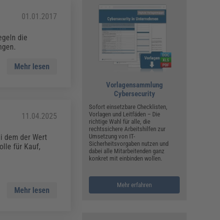
ualitätsmanagement, Hygiene & Arbeitsschutz
Personalmanagement
01.01.2017
hpublikationen & Arbeitshilfen
egeln die
iterbildungen (AKADEMIE HERKERT)
ngen.
ausmeister & Haustechnik
Mehr lesen
ergaberecht
Vorlagensammlung
Cybersecurity
Sofort einsetzbare Checklisten,
Vorlagen und Leitfäden – Die
11.04.2025
richtige Wahl für alle, die
rechtssichere Arbeitshilfen zur
ei dem der Wert
Umsetzung von IT-
Sicherheitsvorgaben nutzen und
lle für Kauf,
dabei alle Mitarbeitenden ganz
konkret mit einbinden wollen.
Mehr erfahren
Mehr lesen