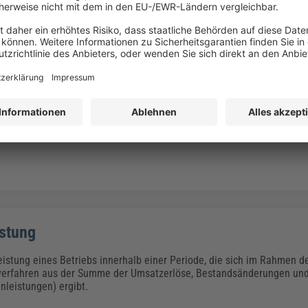
stenverfahren
enverfahren ist im internen Rechnungswesen ein Verfahren der kurzf
g.
stung
istung eines Betriebs innerhalb einer Periode, die sich im Rahmen 
erfahren aus der Summe der Umsatzerlöse, Bestandsänderungen und
enleistungen) ergibt.