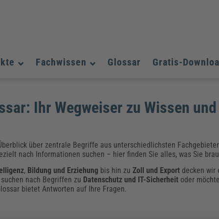
ukte
Fachwissen
Glossar
Gratis-Downlo
Assistenz und Office-Management
Assistenz und Office-Management
Assistenz und Office-Management
sar: Ihr Wegweiser zu Wissen und
Weiterbildungen (AKADEMIE HERKERT)
Fac
Datenschutz und IT-Sicherheit
Datenschutz und IT-Sicherheit
We
Aushangpflichtige Gesetze & Vorschriften
Bauausführung
Be
B
Führung und Management
Führung und Management
Gefahrstoffe & REACH
Datenschutz und IT-Sicherheit
Chemikalen & Gefahrstoffe
Immobilienwirtschaft
E
L
berblick über zentrale Begriffe aus unterschiedlichsten Fachgebieten.
Künstliche Intelligenz
Künstliche Intelligenz
Fachpublikationen & Arbeitshilfen
Fac
zielt nach Informationen suchen – hier finden Sie alles, was Sie bra
Weiterbildungen (AKADEMIE HERKERT)
We
Zoll und Export
Zoll und Export
elligenz
,
Bildung und Erziehung
bis hin zu
Zoll und Export
decken wir 
Leitung, Organisation & Dokumentation
Organisation & Dokumentation
U
, suchen nach Begriffen zu
Datenschutz und IT-Sicherheit
oder möcht
Führung und Management
ossar bietet Antworten auf Ihre Fragen.
Fachpublikationen & Arbeitshilfen
Fac
Weiterbildungen (AKADEMIE HERKERT)
We