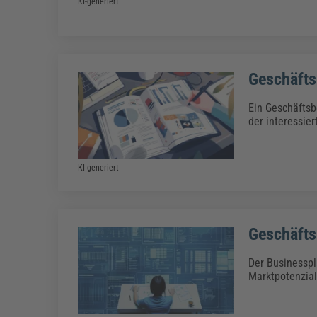
KI-generiert
Geschäfts
Ein Geschäftsb
der interessie
KI-generiert
Geschäfts
Der Businesspl
Marktpotenzial