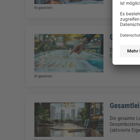
KI-generiert
Gesamtko
Das Gesamtkost
Erfolgsrechnun
KI-generiert
Gesamtlei
Die gesamte Le
Gesamtkostenv
(aktivierte Eig