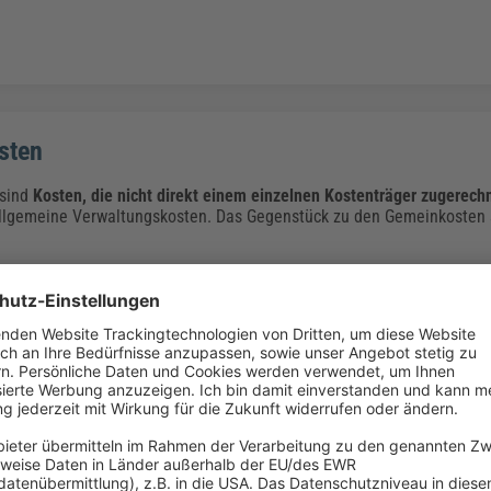
sten
sind
Kosten, die nicht direkt einem einzelnen Kostenträger zugerech
allgemeine Verwaltungskosten. Das Gegenstück zu den Gemeinkosten s
stenwertanalyse
kostenwertanalyse (GWA oder OVA) handelt es sich um systematisch
 im Gemeinkostenbereich.