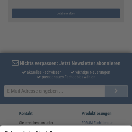
Jetzt anmelden
Nichts verpassen: Jetzt Newsletter abonnieren
aktuelles Fachwissen
wichtige Neuerungen
passgenaues Fachgebiet wählen
Kontakt
Produktlösungen
Sie erreichen uns unter:
FORUM Fachliteratur
AKADEMIE HERKERT
(08233) 38 11 23