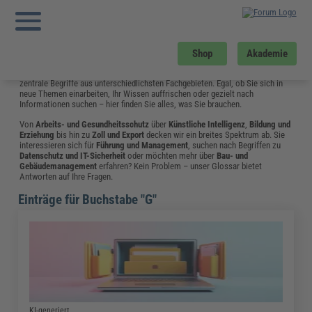
Sie sind hier:
Startseite
»
Glossar
»
G
»
Geschaeftsbericht
Willkommen im Themen-Glossar: Ihr
Wegweiser zu Wissen und Kompetenz
Shop
Akademie
Unser umfangreiches Glossar bietet Ihnen einen klaren Überblick über
zentrale Begriffe aus unterschiedlichsten Fachgebieten. Egal, ob Sie sich in
neue Themen einarbeiten, Ihr Wissen auffrischen oder gezielt nach
Informationen suchen – hier finden Sie alles, was Sie brauchen.
Von
Arbeits- und Gesundheitsschutz
über
Künstliche Intelligenz
,
Bildung und
Erziehung
bis hin zu
Zoll und Export
decken wir ein breites Spektrum ab. Sie
interessieren sich für
Führung und Management
, suchen nach Begriffen zu
Datenschutz und IT-Sicherheit
oder möchten mehr über
Bau- und
Gebäudemanagement
erfahren? Kein Problem – unser Glossar bietet
Antworten auf Ihre Fragen.
Einträge für Buchstabe "G"
KI-generiert