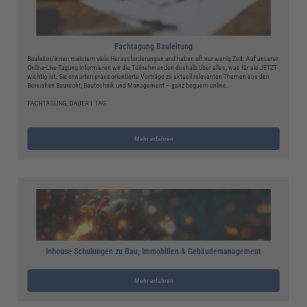
Fachtagung Bauleitung
Bauleiter/innen meistern viele Herausforderungen und haben oft nur wenig Zeit. Auf unserer
Online-Live-Tagung informieren wir die Teilnehmenden deshalb über alles, was für sie JETZT
wichtig ist. Sie erwarten praxisorientierte Vorträge zu aktuell relevanten Themen aus den
Bereichen Baurecht, Bautechnik und Management – ganz bequem online.
FACHTAGUNG, DAUER 1 TAG
Mehr erfahren
Inhouse Schulungen zu Bau, Immobilien & Gebäudemanagement
Mehr erfahren