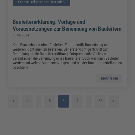
Fachartikel jetzt herunterladen
Bauleitererklärung: Vorlage und
Voraussetzungen zur Benennung von Bauleitern
10.06.2024
Kein Bauvorhaben ohne Bauleiter: Er ist gemäß Bauordnung und
weiteren Richtlinien zu bestellen. Der erste wichtige Schritt zur
Bestellung ist die Bauleitererklärung. Entsprechende Vorlagen
vereinfachen die Benennung eines Bauleiters. Doch wer kann Bauleiter
werden und welche Voraussetzungen sind bei der Bauleiterbestellung zu
beachten?
Mehr lesen
<
1
…
5
6
7
…
22
>
2
8
3
9