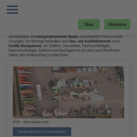
Sie sind hier:
Startseite
»
Fachwissen
»
Bau und Gebäudemanagement
»
Seite 6
Bau und Gebäudemanagement
Vom Neubau bis hin zum Umgang mit Bauschäden: Das Fachwissen aus dem
Shop
Akademie
Bereich Bau & Gebäudemanagement unterstützt Fachleute in Bauplanung,
Hochbau, Tiefbau und Landschaftsbau. Ein Schwerpunkt liegt auf
nachhaltigem und
energieoptimiertem Bauen
, einschließlich Photovoltaik-
Lösungen. Die Beiträge behandeln auch
Bau- und Architektenrecht
sowie
Facility Management
, um Städten, Gemeinden, Sachverständigen,
Hausverwaltungen, Maklern und Bauträgern im privaten und öffentlichen
Sektor den Arbeitsalltag zu erleichtern.
© M – stock.adobe.com
Fachartikel jetzt herunterladen