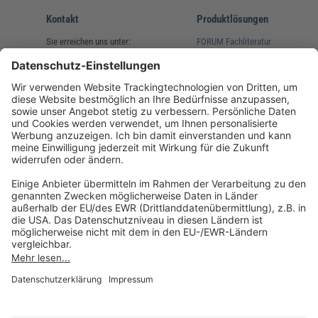
Kontakt
Produktlösungen
Sie erreichen uns unter:
FORUM Fachliteratur
AKADEMIE HERKERT
(08233) 38 11 23
Unsere Marken
service@forum-verlag.com
Mo-Do 07:30 - 17:00 Uhr
Fr 07:30 - 15:00 Uhr
Folgen Sie uns
Impressum
Datenschutz
Cookie-Einstellungen