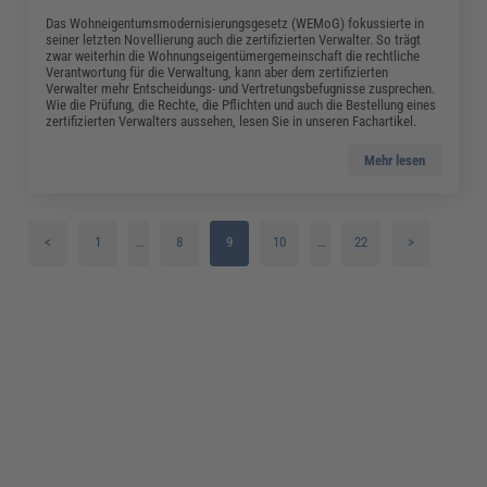
Das Wohneigentumsmodernisierungsgesetz (WEMoG) fokussierte in
seiner letzten Novellierung auch die zertifizierten Verwalter. So trägt
zwar weiterhin die Wohnungseigentümergemeinschaft die rechtliche
Verantwortung für die Verwaltung, kann aber dem zertifizierten
Verwalter mehr Entscheidungs- und Vertretungsbefugnisse zusprechen.
Wie die Prüfung, die Rechte, die Pflichten und auch die Bestellung eines
zertifizierten Verwalters aussehen, lesen Sie in unseren Fachartikel.
Mehr lesen
<
1
…
8
9
10
…
22
>
2
11
3
12
4
13