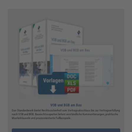
VOB und BGB am Bau
Das Standardwerk bietet Rechtssicherheit vom Vertragsabschluss bis zur Vertragserfüllung
nach VOB und BGB. Baurechtsexperten liefern verständliche Kommentierungen, praktische
Musterklauseln und praxisorientierte Fallbeispiele.