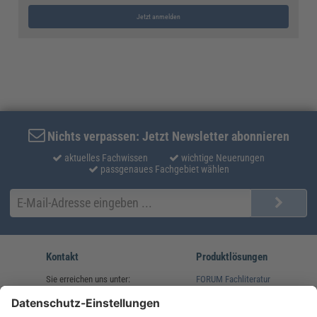
Jetzt anmelden
Nichts verpassen: Jetzt Newsletter abonnieren
aktuelles Fachwissen
wichtige Neuerungen
passgenaues Fachgebiet wählen
Kontakt
Produktlösungen
Sie erreichen uns unter:
FORUM Fachliteratur
AKADEMIE HERKERT
(08233) 38 11 23