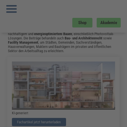
Sie sind hier:
Startseite
»
Fachwissen
»
Bau und Gebäudemanagement
»
Seite 9
Bau und Gebäudemanagement
Vom Neubau bis hin zum Umgang mit Bauschäden: Das Fachwissen aus dem
Shop
Akademie
Bereich Bau & Gebäudemanagement unterstützt Fachleute in Bauplanung,
Hochbau, Tiefbau und Landschaftsbau. Ein Schwerpunkt liegt auf
nachhaltigem und
energieoptimiertem Bauen
, einschließlich Photovoltaik-
Lösungen. Die Beiträge behandeln auch
Bau- und Architektenrecht
sowie
Facility Management
, um Städten, Gemeinden, Sachverständigen,
Hausverwaltungen, Maklern und Bauträgern im privaten und öffentlichen
Sektor den Arbeitsalltag zu erleichtern.
KI-generiert
Fachartikel jetzt herunterladen