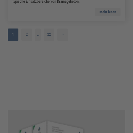
typische Einsatzbereiche von Drainagebeton.
Mehr lesen
1
2
…
22
>
3
4
5