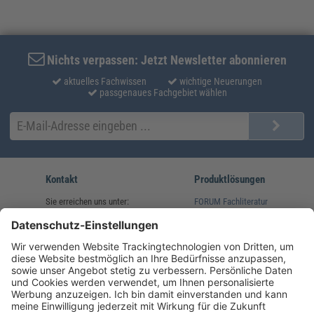
Nichts verpassen: Jetzt Newsletter abonnieren
aktuelles Fachwissen
wichtige Neuerungen
passgenaues Fachgebiet wählen
Kontakt
Produktlösungen
Sie erreichen uns unter:
FORUM Fachliteratur
AKADEMIE HERKERT
(08233) 38 11 23
Unsere Marken
service@forum-verlag.com
Mo-Do 07:30 - 17:00 Uhr
Fr 07:30 - 15:00 Uhr
Folgen Sie uns