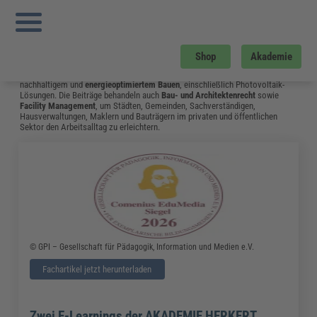
Sie sind hier:
Startseite
»
Fachwissen
»
Bau und Gebäudemanagement
»
Seite 1
Bau und Gebäudemanagement
Vom Neubau bis hin zum Umgang mit Bauschäden: Das Fachwissen aus dem
Shop
Akademie
Bereich Bau & Gebäudemanagement unterstützt Fachleute in Bauplanung,
Hochbau, Tiefbau und Landschaftsbau. Ein Schwerpunkt liegt auf
nachhaltigem und
energieoptimiertem Bauen
, einschließlich Photovoltaik-
Lösungen. Die Beiträge behandeln auch
Bau- und Architektenrecht
sowie
Facility Management
, um Städten, Gemeinden, Sachverständigen,
Hausverwaltungen, Maklern und Bauträgern im privaten und öffentlichen
Sektor den Arbeitsalltag zu erleichtern.
© GPI – Gesellschaft für Pädagogik, Information und Medien e.V.
Fachartikel jetzt herunterladen
Zwei E-Learnings der AKADEMIE HERKERT