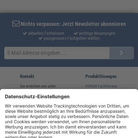
Nichts verpassen: Jetzt Newsletter abonnieren
aktuelles Fachwissen
wichtige Neuerungen
passgenaues Fachgebiet wählen
Kontakt
Produktlösungen
Sie erreichen uns unter:
FORUM Fachliteratur
AKADEMIE HERKERT
(08233) 38 11 23
Unsere Marken
service@forum-verlag.com
Mo-Do 07:30 - 17:00 Uhr
Fr 07:30 - 15:00 Uhr
Folgen Sie uns