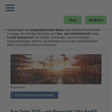
Sie sind hier:
Startseite
»
Fachwissen
»
Bau und Gebäudemanagement
»
Seite 3
Bau und Gebäudemanagement
Vom Neubau bis hin zum Umgang mit Bauschäden: Das Fachwissen aus dem
Shop
Akademie
Bereich Bau & Gebäudemanagement unterstützt Fachleute in Bauplanung,
Hochbau, Tiefbau und Landschaftsbau. Ein Schwerpunkt liegt auf
nachhaltigem und
energieoptimiertem Bauen
, einschließlich Photovoltaik-
Lösungen. Die Beiträge behandeln auch
Bau- und Architektenrecht
sowie
Facility Management
, um Städten, Gemeinden, Sachverständigen,
Hausverwaltungen, Maklern und Bauträgern im privaten und öffentlichen
Sektor den Arbeitsalltag zu erleichtern.
KI-generiert
Fachartikel jetzt herunterladen
Bau-Turbo 2025 – wie Paragraph 246e BauGB